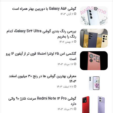
گوشی Galaxy A56 با دوربین بهتر همراه است
6 آبان 1403
بررسی رنگ بندی گوشی Galaxy S24 Ultra؛ کدام
رنگ را بخریم
8 بهمن 1402
گلکسی اس 25 اولترا احتمالا قوی تر از آیفون 16 پرو
است
17 مرداد 1403
معرفی بهترین گوشی ها در رنج ۳۰ میلیون اسفند
1403
28 اسفند 1403
گوشی Redmi Note 14 Pro سرعت شارژ 90 واتی
دارد
31 مرداد 1403