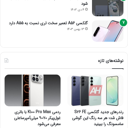
شود
4 دی 1403
گلکسی A56 تعمیر سخت تری نسبت به A55 دارد
13 بهمن 1403
نوشته‌های تازه
رندرهای جدید گلکسی S26 FE
ردمی K100 Pro Max با باتری
فاش شد؛ هر سه رنگ این گوشی
غول‌پیکر ۹۰۷۰ میلی‌آمپرساعتی
سامسونگ را ببینید
معرفی می‌شود