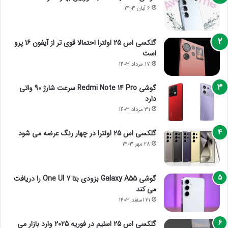
6 آبان 1403
گلکسی اس 25 اولترا احتمالا قوی تر از آیفون 16 پرو
است
17 مرداد 1403
گوشی Redmi Note 14 Pro سرعت شارژ 90 واتی
دارد
31 مرداد 1403
گلکسی اس 25 اولترا در چهار رنگ عرضه می شود
28 مهر 1403
گوشی Galaxy A55 بزودی بتا One UI 7 را دریافت
می کند
21 اسفند 1403
گلکسی اس 25 اسلیم در فوریه 2025 وارد بازار می