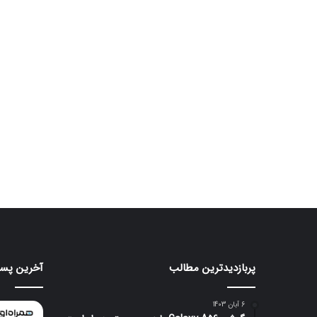
پربازدیدترین مطالب
آخرین پست
موتورولا
هواوی
به
nova
شکلی
16
6 آبان 1403
عجیب
SE