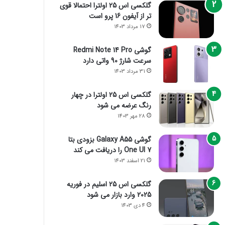
گلکسی اس 25 اولترا احتمالا قوی
تر از آیفون 16 پرو است
17 مرداد 1403
گوشی Redmi Note 14 Pro
سرعت شارژ 90 واتی دارد
31 مرداد 1403
گلکسی اس 25 اولترا در چهار
رنگ عرضه می شود
28 مهر 1403
گوشی Galaxy A55 بزودی بتا
One UI 7 را دریافت می کند
21 اسفند 1403
گلکسی اس 25 اسلیم در فوریه
2025 وارد بازار می شود
4 دی 1403