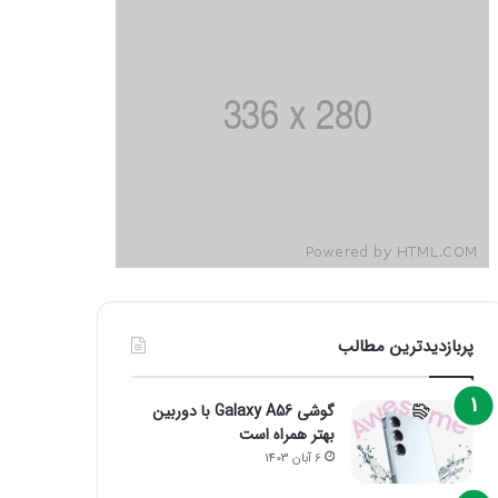
پربازدیدترین مطالب
گوشی Galaxy A56 با دوربین
بهتر همراه است
6 آبان 1403