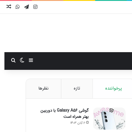
اینستاگرام
تلگرام
واتس آ
نوش
سایدبار
تغییر پوست
جستجو
پرخواننده
تازه
نظرها
گوشی Galaxy A56 با دوربین
بهتر همراه است
6 آبان 1403