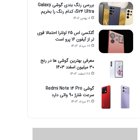
بررسی رنگ بندی گوشی Galaxy
S24 Ultra؛ کدام رنگ را بخریم
8 بهمن 1402
گلکسی اس 25 اولترا احتمالا قوی
تر از آیفون 16 پرو است
17 مرداد 1403
معرفی بهترین گوشی ها در رنج
۳۰ میلیون اسفند 1403
28 اسفند 1403
گوشی Redmi Note 14 Pro
سرعت شارژ 90 واتی دارد
31 مرداد 1403