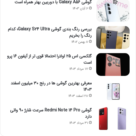
گوشی Galaxy A56 با دوربین بهتر همراه است
6 آبان 1403
بررسی رنگ بندی گوشی Galaxy S24 Ultra؛ کدام
رنگ را بخریم
8 بهمن 1402
گلکسی اس 25 اولترا احتمالا قوی تر از آیفون 16 پرو
است
17 مرداد 1403
معرفی بهترین گوشی ها در رنج ۳۰ میلیون اسفند
1403
28 اسفند 1403
گوشی Redmi Note 14 Pro سرعت شارژ 90 واتی
دارد
31 مرداد 1403