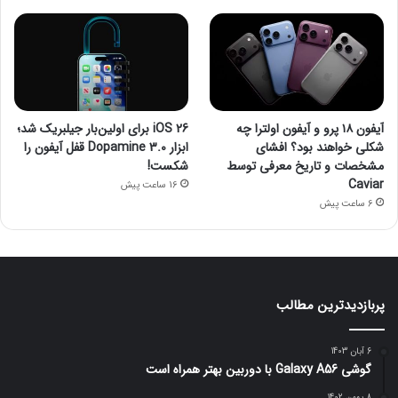
آیفون ۱۸ پرو و آیفون اولترا چه
iOS 26 برای اولین‌بار جیلبریک شد؛
شکلی خواهند بود؟ افشای
ابزار Dopamine 3.0 قفل آیفون را
مشخصات و تاریخ معرفی توسط
شکست!
Caviar
16 ساعت پیش
6 ساعت پیش
پربازدیدترین مطالب
6 آبان 1403
گوشی Galaxy A56 با دوربین بهتر همراه است
8 بهمن 1402