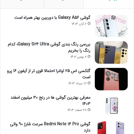
گوشی Galaxy A56 با دوربین بهتر همراه است
6 آبان 1403
بررسی رنگ بندی گوشی Galaxy S24 Ultra؛ کدام
رنگ را بخریم
8 بهمن 1402
گلکسی اس 25 اولترا احتمالا قوی تر از آیفون 16 پرو
است
17 مرداد 1403
معرفی بهترین گوشی ها در رنج ۳۰ میلیون اسفند
1403
28 اسفند 1403
گوشی Redmi Note 14 Pro سرعت شارژ 90 واتی
دارد