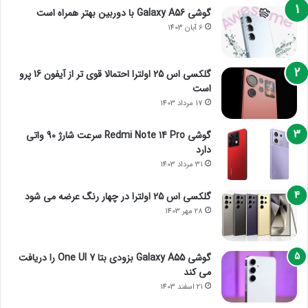
گوشی Galaxy A56 با دوربین بهتر همراه است
6 آبان 1403
گلکسی اس 25 اولترا احتمالا قوی تر از آیفون 16 پرو
است
17 مرداد 1403
گوشی Redmi Note 14 Pro سرعت شارژ 90 واتی
دارد
31 مرداد 1403
گلکسی اس 25 اولترا در چهار رنگ عرضه می شود
28 مهر 1403
گوشی Galaxy A55 بزودی بتا One UI 7 را دریافت
می کند
21 اسفند 1403