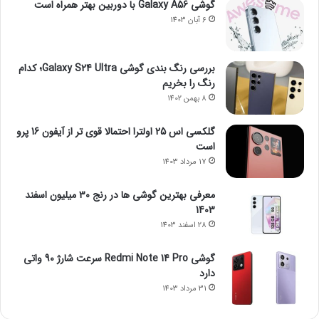
گوشی Galaxy A56 با دوربین بهتر همراه است
6 آبان 1403
بررسی رنگ بندی گوشی Galaxy S24 Ultra؛ کدام
رنگ را بخریم
8 بهمن 1402
گلکسی اس 25 اولترا احتمالا قوی تر از آیفون 16 پرو
است
17 مرداد 1403
معرفی بهترین گوشی ها در رنج ۳۰ میلیون اسفند
1403
28 اسفند 1403
گوشی Redmi Note 14 Pro سرعت شارژ 90 واتی
دارد
31 مرداد 1403