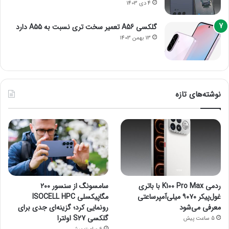
4 دی 1403
گلکسی A56 تعمیر سخت تری نسبت به A55 دارد
13 بهمن 1403
نوشته‌های تازه
ردمی K100 Pro Max با باتری
سامسونگ از سنسور ۲۰۰
غول‌پیکر ۹۰۷۰ میلی‌آمپرساعتی
مگاپیکسلی ISOCELL HPC
معرفی می‌شود
رونمایی کرد؛ گزینه‌ای جدی برای
گلکسی S27 اولترا
5 ساعت پیش