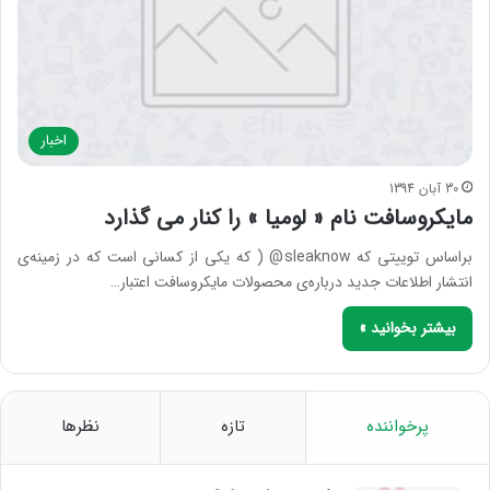
اخبار
30 آبان 1394
ﻣﺎﯾﮑﺮﻭﺳﺎﻓﺖ ﻧﺎﻡ ‏« ﻟﻮﻣﯿﺎ ‏» ﺭﺍ ﮐﻨﺎﺭ ﻣﯽ ﮔﺬﺍﺭﺩ
برﺍﺳﺎﺱ ﺗﻮﯾﯿﺘﯽ ﮐﻪ sleaknow@ ‏( ﮐﻪ ﯾﮑﯽ ﺍﺯ ﮐﺴﺎﻧﯽ ﺍﺳﺖ ﮐﻪ ﺩﺭ ﺯﻣﯿﻨﻪﯼ
ﺍﻧﺘﺸﺎﺭ ﺍﻃﻼﻋﺎﺕ ﺟﺪﯾﺪ ﺩﺭﺑﺎﺭﻩﯼ ﻣﺤﺼﻮﻻﺕ ﻣﺎﯾﮑﺮﻭﺳﺎﻓﺖ ﺍﻋﺘﺒﺎﺭ…
بیشتر بخوانید »
پرخواننده
تازه
نظرها