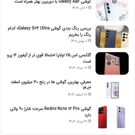
گوشی Galaxy A56 با دوربین بهتر همراه است
6 آبان 1403
بررسی رنگ بندی گوشی Galaxy S24 Ultra؛ کدام
رنگ را بخریم
8 بهمن 1402
گلکسی اس 25 اولترا احتمالا قوی تر از آیفون 16 پرو
است
17 مرداد 1403
معرفی بهترین گوشی ها در رنج ۳۰ میلیون اسفند
1403
28 اسفند 1403
گوشی Redmi Note 14 Pro سرعت شارژ 90 واتی
دارد
31 مرداد 1403