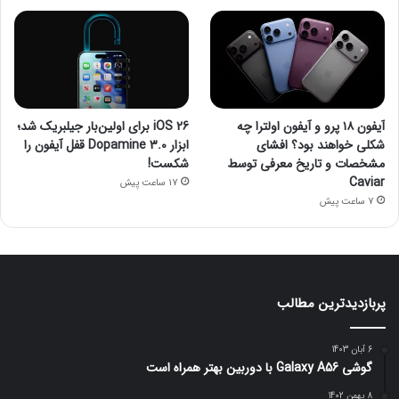
آیفون ۱۸ پرو و آیفون اولترا چه
iOS 26 برای اولین‌بار جیلبریک شد؛
شکلی خواهند بود؟ افشای
ابزار Dopamine 3.0 قفل آیفون را
مشخصات و تاریخ معرفی توسط
شکست!
Caviar
17 ساعت پیش
7 ساعت پیش
پربازدیدترین مطالب
6 آبان 1403
گوشی Galaxy A56 با دوربین بهتر همراه است
8 بهمن 1402