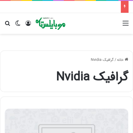
منو
ورود
تغییر پو
جس
خانه
/
گرافیک Nvidia
گرافیک Nvidia