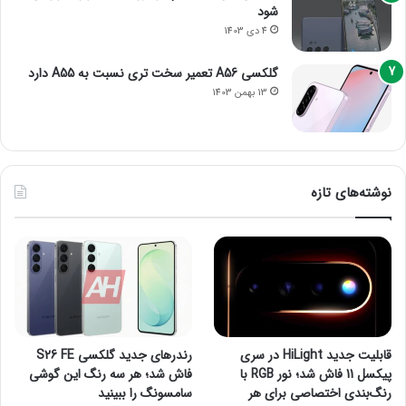
شود
4 دی 1403
گلکسی A56 تعمیر سخت تری نسبت به A55 دارد
13 بهمن 1403
نوشته‌های تازه
قابلیت جدید HiLight در سری
رندرهای جدید گلکسی S26 FE
پیکسل 11 فاش شد؛ نور RGB با
فاش شد؛ هر سه رنگ این گوشی
رنگ‌بندی اختصاصی برای هر
سامسونگ را ببینید