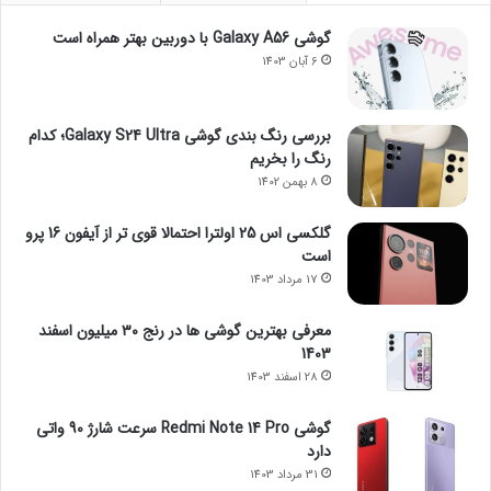
گوشی Galaxy A56 با دوربین بهتر همراه است
6 آبان 1403
بررسی رنگ بندی گوشی Galaxy S24 Ultra؛ کدام
رنگ را بخریم
8 بهمن 1402
گلکسی اس 25 اولترا احتمالا قوی تر از آیفون 16 پرو
است
17 مرداد 1403
معرفی بهترین گوشی ها در رنج ۳۰ میلیون اسفند
1403
28 اسفند 1403
گوشی Redmi Note 14 Pro سرعت شارژ 90 واتی
دارد
31 مرداد 1403