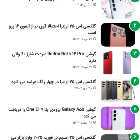
6 آبان 1403
گلکسی اس 25 اولترا احتمالا قوی تر از آیفون 16 پرو
است
17 مرداد 1403
گوشی Redmi Note 14 Pro سرعت شارژ 90 واتی
دارد
31 مرداد 1403
گلکسی اس 25 اولترا در چهار رنگ عرضه می شود
28 مهر 1403
گوشی Galaxy A55 بزودی بتا One UI 7 را دریافت
می کند
21 اسفند 1403
گلکسی اس 25 اسلیم در فوریه 2025 وارد بازار می