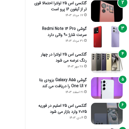
گلکسی اس 25 اولترا احتمالا قوی
تر از آیفون 16 پرو است
17 مرداد 1403
گوشی Redmi Note 14 Pro
سرعت شارژ 90 واتی دارد
31 مرداد 1403
گلکسی اس 25 اولترا در چهار
رنگ عرضه می شود
28 مهر 1403
گوشی Galaxy A55 بزودی بتا
One UI 7 را دریافت می کند
21 اسفند 1403
گلکسی اس 25 اسلیم در فوریه
2025 وارد بازار می شود
4 دی 1403