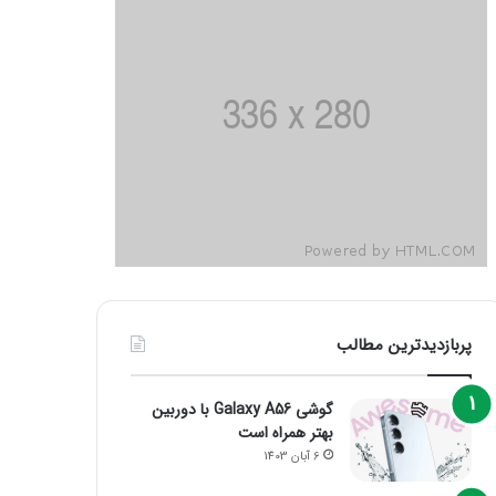
پربازدیدترین مطالب
گوشی Galaxy A56 با دوربین
بهتر همراه است
6 آبان 1403