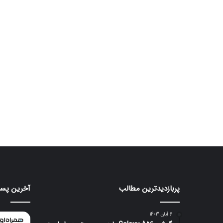
پربازدیدترین مطالب
آخرین پست
موتورولا
هواوی
به
nova
شکلی
16
6 آبان 1403
عجیب
SE