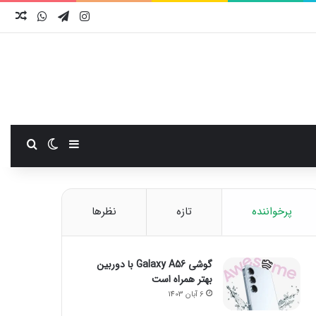
اینستاگرام
تلگرام
واتس آ
نوش
سایدبار
تغییر پوست
جستجو
پرخواننده
تازه
نظرها
گوشی Galaxy A56 با دوربین
بهتر همراه است
6 آبان 1403