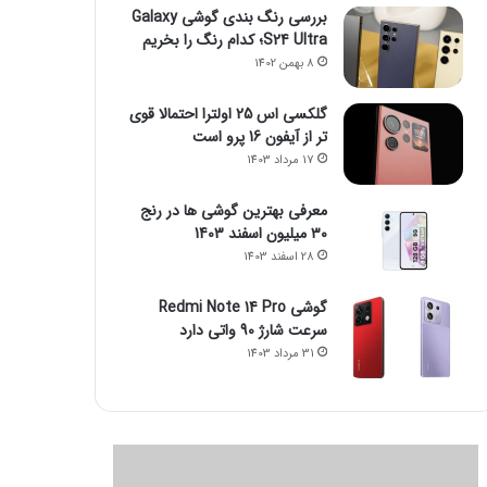
بررسی رنگ بندی گوشی Galaxy
S24 Ultra؛ کدام رنگ را بخریم
8 بهمن 1402
گلکسی اس 25 اولترا احتمالا قوی
تر از آیفون 16 پرو است
17 مرداد 1403
معرفی بهترین گوشی ها در رنج
۳۰ میلیون اسفند 1403
28 اسفند 1403
گوشی Redmi Note 14 Pro
سرعت شارژ 90 واتی دارد
31 مرداد 1403