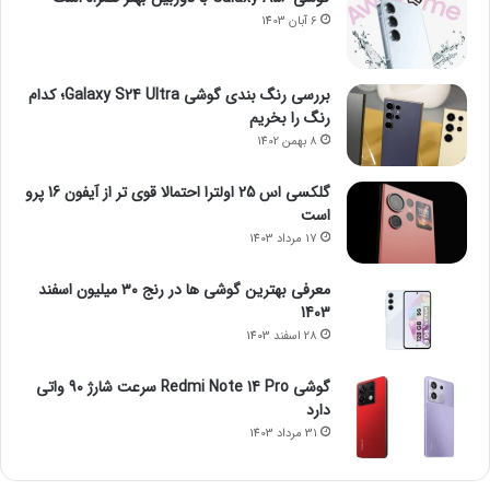
6 آبان 1403
بررسی رنگ بندی گوشی Galaxy S24 Ultra؛ کدام
رنگ را بخریم
8 بهمن 1402
گلکسی اس 25 اولترا احتمالا قوی تر از آیفون 16 پرو
است
17 مرداد 1403
معرفی بهترین گوشی ها در رنج ۳۰ میلیون اسفند
1403
28 اسفند 1403
گوشی Redmi Note 14 Pro سرعت شارژ 90 واتی
دارد
31 مرداد 1403