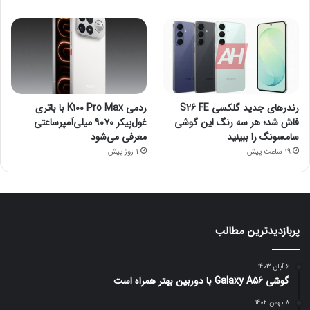
رندرهای جدید گلکسی S26 FE
ردمی K100 Pro Max با باتری
فاش شد؛ هر سه رنگ این گوشی
غول‌پیکر ۹۰۷۰ میلی‌آمپرساعتی
سامسونگ را ببینید
معرفی می‌شود
19 ساعت پیش
1 روز پیش
پربازدیدترین مطالب
6 آبان 1403
گوشی Galaxy A56 با دوربین بهتر همراه است
8 بهمن 1402