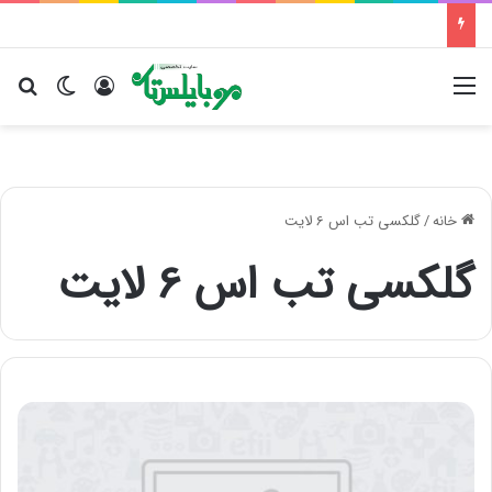
منو
ورود
تغییر پو
جس
خانه
/
گلکسی تب اس 6 لایت
گلکسی تب اس 6 لایت