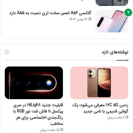
گلکسی A56 تعمیر سخت تری نسبت به A55 دارد
13 بهمن 1403
نوشته‌های تازه
ردمی 17C 5G معرفی می‌شود؛ یک
قابلیت جدید HiLight در سری
گوشی قدیمی با نامی جدید
پیکسل 11 فاش شد؛ نور RGB با
رنگ‌بندی اختصاصی برای هر
2 ساعت پیش
مخاطب
15 ساعت پیش