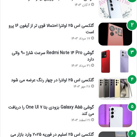
6 آبان 1403
گلکسی اس 25 اولترا احتمالا قوی تر از آیفون 16 پرو
است
17 مرداد 1403
گوشی Redmi Note 14 Pro سرعت شارژ 90 واتی
دارد
31 مرداد 1403
گلکسی اس 25 اولترا در چهار رنگ عرضه می شود
28 مهر 1403
گوشی Galaxy A55 بزودی بتا One UI 7 را دریافت
می کند
21 اسفند 1403
گلکسی اس 25 اسلیم در فوریه 2025 وارد بازار می