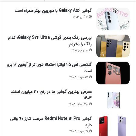
گوشی Galaxy A56 با دوربین بهتر همراه است
6 آبان 1403
بررسی رنگ بندی گوشی Galaxy S24 Ultra؛ کدام
رنگ را بخریم
8 بهمن 1402
گلکسی اس 25 اولترا احتمالا قوی تر از آیفون 16 پرو
است
17 مرداد 1403
معرفی بهترین گوشی ها در رنج ۳۰ میلیون اسفند
1403
28 اسفند 1403
گوشی Redmi Note 14 Pro سرعت شارژ 90 واتی
دارد
31 مرداد 1403