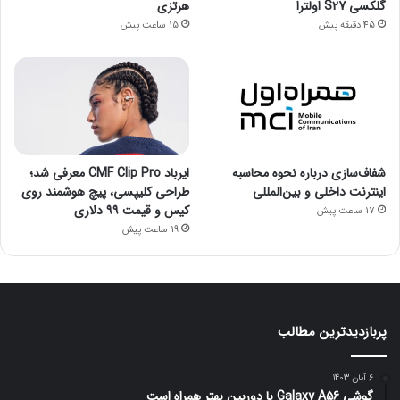
گلکسی S27 اولترا
هرتزی
45 دقیقه پیش
15 ساعت پیش
شفاف‌سازی درباره نحوه محاسبه
ایرباد CMF Clip Pro معرفی شد؛
اینترنت داخلی و بین‌المللی
طراحی کلیپسی، پیچ هوشمند روی
کیس و قیمت ۹۹ دلاری
17 ساعت پیش
19 ساعت پیش
پربازدیدترین مطالب
6 آبان 1403
گوشی Galaxy A56 با دوربین بهتر همراه است