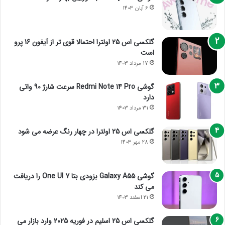
6 آبان 1403
گلکسی اس 25 اولترا احتمالا قوی تر از آیفون 16 پرو
است
17 مرداد 1403
گوشی Redmi Note 14 Pro سرعت شارژ 90 واتی
دارد
31 مرداد 1403
گلکسی اس 25 اولترا در چهار رنگ عرضه می شود
28 مهر 1403
گوشی Galaxy A55 بزودی بتا One UI 7 را دریافت
می کند
21 اسفند 1403
گلکسی اس 25 اسلیم در فوریه 2025 وارد بازار می