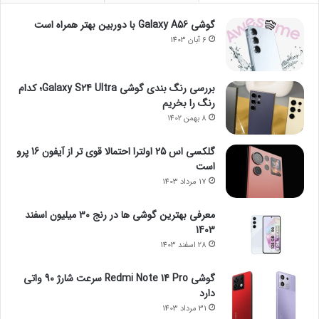
گوشی Galaxy A56 با دوربین بهتر همراه است
6 آبان 1403
بررسی رنگ بندی گوشی Galaxy S24 Ultra؛ کدام
رنگ را بخریم
8 بهمن 1402
گلکسی اس 25 اولترا احتمالا قوی تر از آیفون 16 پرو
است
17 مرداد 1403
معرفی بهترین گوشی ها در رنج ۳۰ میلیون اسفند
1403
28 اسفند 1403
گوشی Redmi Note 14 Pro سرعت شارژ 90 واتی
دارد
31 مرداد 1403