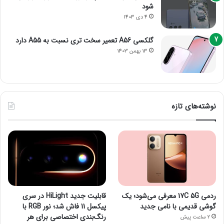
شود
4 دی 1403
گلکسی A56 تعمیر سخت تری نسبت به A55 دارد
13 بهمن 1403
نوشته‌های تازه
ردمی 17C 5G معرفی می‌شود؛ یک
قابلیت جدید HiLight در سری
گوشی قدیمی با نامی جدید
پیکسل 11 فاش شد؛ نور RGB با
رنگ‌بندی اختصاصی برای هر
2 ساعت پیش