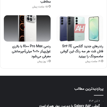
مخاطب
15 ساعت پیش
رندرهای جدید گلکسی S26 FE
ردمی K100 Pro Max با باتری
فاش شد؛ هر سه رنگ این گوشی
غول‌پیکر ۹۰۷۰ میلی‌آمپرساعتی
سامسونگ را ببینید
معرفی می‌شود
19 ساعت پیش
1 روز پیش
پربازدیدترین مطالب
6 آبان 1403
گوشی Galaxy A56 با دوربین بهتر همراه است