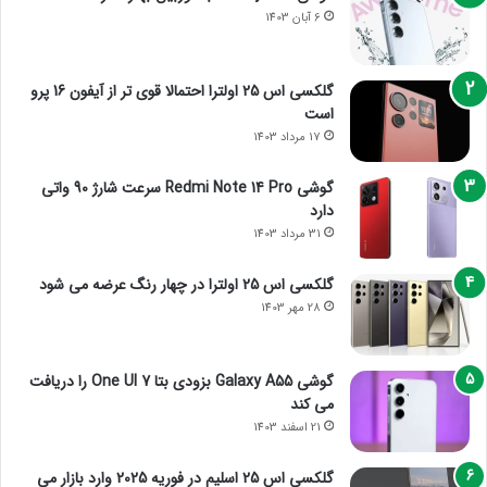
6 آبان 1403
گلکسی اس 25 اولترا احتمالا قوی تر از آیفون 16 پرو
است
17 مرداد 1403
گوشی Redmi Note 14 Pro سرعت شارژ 90 واتی
دارد
31 مرداد 1403
گلکسی اس 25 اولترا در چهار رنگ عرضه می شود
28 مهر 1403
گوشی Galaxy A55 بزودی بتا One UI 7 را دریافت
می کند
21 اسفند 1403
گلکسی اس 25 اسلیم در فوریه 2025 وارد بازار می