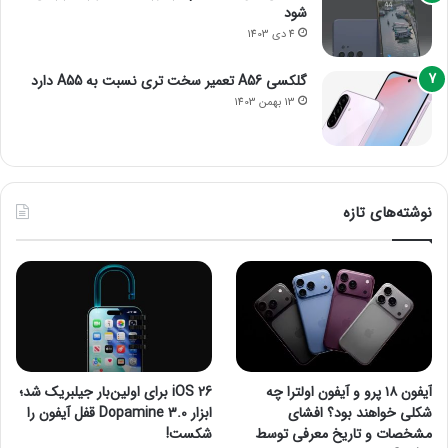
شود
4 دی 1403
گلکسی A56 تعمیر سخت تری نسبت به A55 دارد
13 بهمن 1403
نوشته‌های تازه
آیفون ۱۸ پرو و آیفون اولترا چه
iOS 26 برای اولین‌بار جیلبریک شد؛
شکلی خواهند بود؟ افشای
ابزار Dopamine 3.0 قفل آیفون را
مشخصات و تاریخ معرفی توسط
شکست!