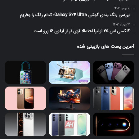
8 بهمن 1402
بررسی رنگ بندی گوشی Galaxy S24 Ultra؛ کدام رنگ را بخریم
17 مرداد 1403
گلکسی اس 25 اولترا احتمالا قوی تر از آیفون 16 پرو است
آخرین پست های بازبینی شده