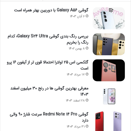
گوشی Galaxy A56 با دوربین بهتر همراه است
6 آبان 1403
بررسی رنگ بندی گوشی Galaxy S24 Ultra؛ کدام
رنگ را بخریم
8 بهمن 1402
گلکسی اس 25 اولترا احتمالا قوی تر از آیفون 16 پرو
است
17 مرداد 1403
معرفی بهترین گوشی ها در رنج ۳۰ میلیون اسفند
1403
28 اسفند 1403
گوشی Redmi Note 14 Pro سرعت شارژ 90 واتی
دارد
31 مرداد 1403