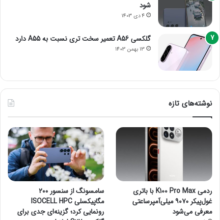
شود
4 دی 1403
گلکسی A56 تعمیر سخت تری نسبت به A55 دارد
13 بهمن 1403
نوشته‌های تازه
ردمی K100 Pro Max با باتری
سامسونگ از سنسور ۲۰۰
غول‌پیکر ۹۰۷۰ میلی‌آمپرساعتی
مگاپیکسلی ISOCELL HPC
معرفی می‌شود
رونمایی کرد؛ گزینه‌ای جدی برای