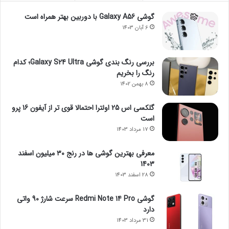
گوشی Galaxy A56 با دوربین بهتر همراه است
6 آبان 1403
بررسی رنگ بندی گوشی Galaxy S24 Ultra؛ کدام
رنگ را بخریم
8 بهمن 1402
گلکسی اس 25 اولترا احتمالا قوی تر از آیفون 16 پرو
است
17 مرداد 1403
معرفی بهترین گوشی ها در رنج ۳۰ میلیون اسفند
1403
28 اسفند 1403
گوشی Redmi Note 14 Pro سرعت شارژ 90 واتی
دارد
31 مرداد 1403