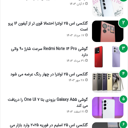
6 آبان 1403
گلکسی اس 25 اولترا احتمالا قوی تر از آیفون 16 پرو
است
17 مرداد 1403
گوشی Redmi Note 14 Pro سرعت شارژ 90 واتی
دارد
31 مرداد 1403
گلکسی اس 25 اولترا در چهار رنگ عرضه می شود
28 مهر 1403
گوشی Galaxy A55 بزودی بتا One UI 7 را دریافت
می کند
21 اسفند 1403
گلکسی اس 25 اسلیم در فوریه 2025 وارد بازار می