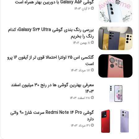
گوشی Galaxy A56 با دوربین بهتر همراه است
6 آبان 1403
بررسی رنگ بندی گوشی Galaxy S24 Ultra؛ کدام
رنگ را بخریم
8 بهمن 1402
گلکسی اس 25 اولترا احتمالا قوی تر از آیفون 16 پرو
است
17 مرداد 1403
معرفی بهترین گوشی ها در رنج ۳۰ میلیون اسفند
1403
28 اسفند 1403
گوشی Redmi Note 14 Pro سرعت شارژ 90 واتی
دارد
31 مرداد 1403