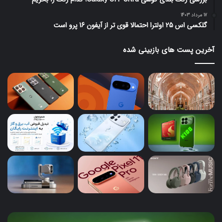
17 مرداد 1403
گلکسی اس 25 اولترا احتمالا قوی تر از آیفون 16 پرو است
آخرین پست های بازبینی شده
ردمی
پیک