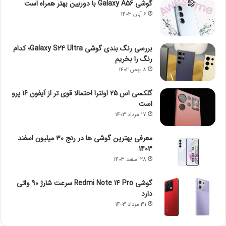
گوشی Galaxy A56 با دوربین بهتر همراه است
6 آبان 1403
بررسی رنگ بندی گوشی Galaxy S24 Ultra؛ کدام
رنگ را بخریم
8 بهمن 1402
گلکسی اس 25 اولترا احتمالا قوی تر از آیفون 16 پرو
است
17 مرداد 1403
معرفی بهترین گوشی ها در رنج ۳۰ میلیون اسفند
1403
28 اسفند 1403
گوشی Redmi Note 14 Pro سرعت شارژ 90 واتی
دارد
31 مرداد 1403