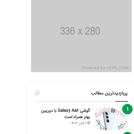
پربازدیدترین مطالب
گوشی Galaxy A56 با دوربین
بهتر همراه است
6 آبان 1403