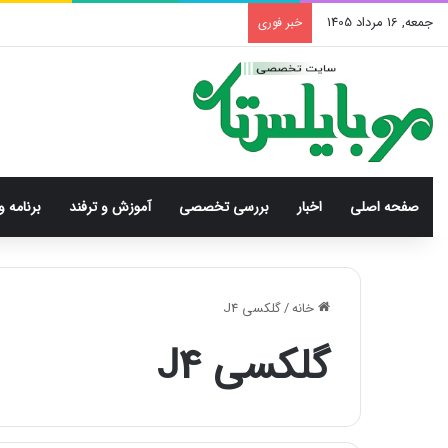
جمعه, 16 مرداد 1405
خبر فوری
صفحه اصلی
اخبار
بررسی‌ تخصصی
آموزش و ترفند
برنامه و
خانه
/
گلکسی J4
گلکسی J4