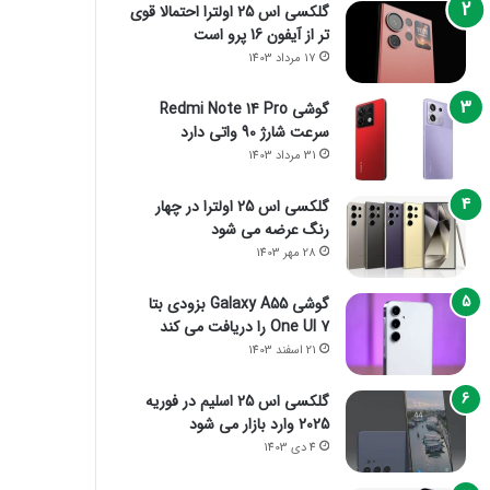
گلکسی اس 25 اولترا احتمالا قوی
تر از آیفون 16 پرو است
17 مرداد 1403
گوشی Redmi Note 14 Pro
سرعت شارژ 90 واتی دارد
31 مرداد 1403
گلکسی اس 25 اولترا در چهار
رنگ عرضه می شود
28 مهر 1403
گوشی Galaxy A55 بزودی بتا
One UI 7 را دریافت می کند
21 اسفند 1403
گلکسی اس 25 اسلیم در فوریه
2025 وارد بازار می شود
4 دی 1403