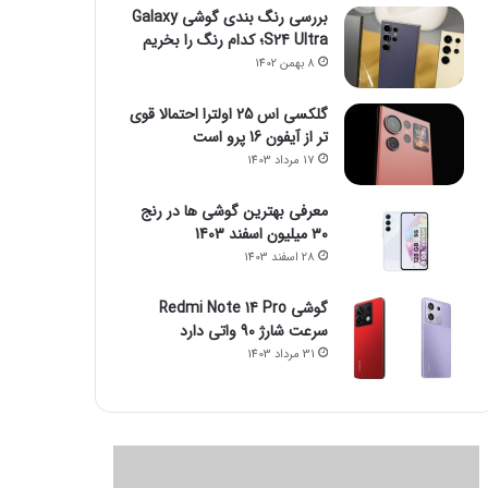
بررسی رنگ بندی گوشی Galaxy
S24 Ultra؛ کدام رنگ را بخریم
8 بهمن 1402
گلکسی اس 25 اولترا احتمالا قوی
تر از آیفون 16 پرو است
17 مرداد 1403
معرفی بهترین گوشی ها در رنج
۳۰ میلیون اسفند 1403
28 اسفند 1403
گوشی Redmi Note 14 Pro
سرعت شارژ 90 واتی دارد
31 مرداد 1403