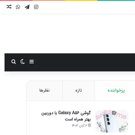
اینستاگرام
تلگرام
واتس آ
نوش
سایدبار
تغییر پوست
جستجو
پرخواننده
تازه
نظرها
گوشی Galaxy A56 با دوربین
بهتر همراه است
6 آبان 1403