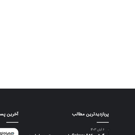
پربازدیدترین مطالب
آخرین پست
موتورولا
هواوی
به
nova
شکلی
16
6 آبان 1403
عجیب
SE