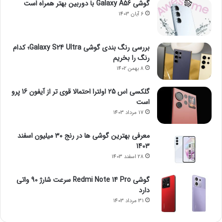
گوشی Galaxy A56 با دوربین بهتر همراه است
6 آبان 1403
بررسی رنگ بندی گوشی Galaxy S24 Ultra؛ کدام
رنگ را بخریم
8 بهمن 1402
گلکسی اس 25 اولترا احتمالا قوی تر از آیفون 16 پرو
است
17 مرداد 1403
معرفی بهترین گوشی ها در رنج ۳۰ میلیون اسفند
1403
28 اسفند 1403
گوشی Redmi Note 14 Pro سرعت شارژ 90 واتی
دارد
31 مرداد 1403