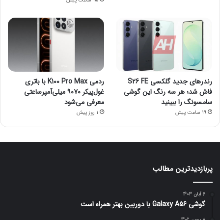
15 ساعت پیش
رندرهای جدید گلکسی S26 FE
ردمی K100 Pro Max با باتری
فاش شد؛ هر سه رنگ این گوشی
غول‌پیکر ۹۰۷۰ میلی‌آمپرساعتی
سامسونگ را ببینید
معرفی می‌شود
19 ساعت پیش
1 روز پیش
پربازدیدترین مطالب
6 آبان 1403
گوشی Galaxy A56 با دوربین بهتر همراه است
8 بهمن 1402