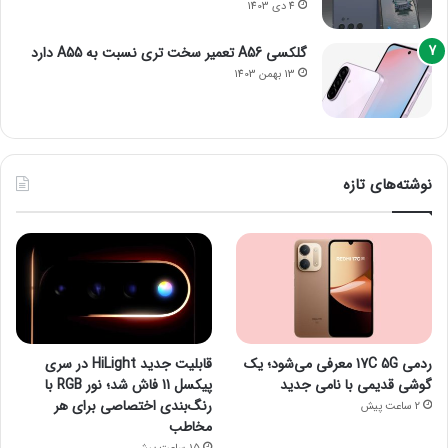
4 دی 1403
گلکسی A56 تعمیر سخت تری نسبت به A55 دارد
13 بهمن 1403
نوشته‌های تازه
ردمی 17C 5G معرفی می‌شود؛ یک
قابلیت جدید HiLight در سری
گوشی قدیمی با نامی جدید
پیکسل 11 فاش شد؛ نور RGB با
رنگ‌بندی اختصاصی برای هر
2 ساعت پیش
مخاطب