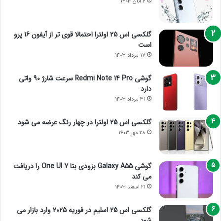
6 آبان 1403
گلکسی اس 25 اولترا احتمالا قوی تر از آیفون 16 پرو
است
17 مرداد 1403
گوشی Redmi Note 14 Pro سرعت شارژ 90 واتی
دارد
31 مرداد 1403
گلکسی اس 25 اولترا در چهار رنگ عرضه می شود
28 مهر 1403
گوشی Galaxy A55 بزودی بتا One UI 7 را دریافت
می کند
21 اسفند 1403
گلکسی اس 25 اسلیم در فوریه 2025 وارد بازار می
شود