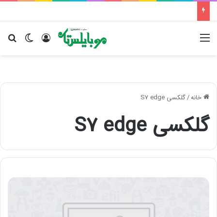
منو
ورود
تغییر پو
جس
خانه
/
گلکسی S7 edge
گلکسی S7 edge