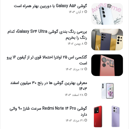
گوشی Galaxy A56 با دوربین بهتر همراه است
6 آبان 1403
بررسی رنگ بندی گوشی Galaxy S24 Ultra؛ کدام
رنگ را بخریم
8 بهمن 1402
گلکسی اس 25 اولترا احتمالا قوی تر از آیفون 16 پرو
است
17 مرداد 1403
معرفی بهترین گوشی ها در رنج ۳۰ میلیون اسفند
1403
28 اسفند 1403
گوشی Redmi Note 14 Pro سرعت شارژ 90 واتی
دارد
31 مرداد 1403