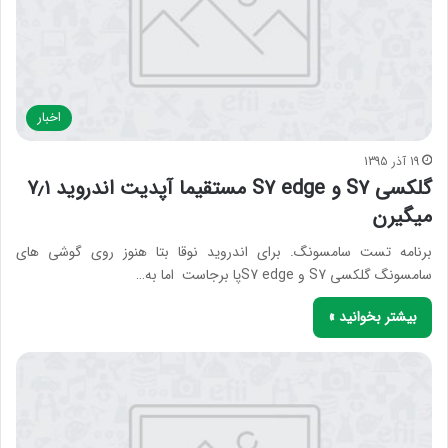
اخبار
19 آذر 1395
گلکسی S7 و S7 edge مستقیما آپدیت اندروید ۷٫۱
میگیرن
برنامه تست سامسونگ. برای اندروید نوقا بتا هنوز روی گوشی های
سامسونگ گلکسی S7 و S7 edgeپا برجاست اما به…
بیشتر بخوانید »