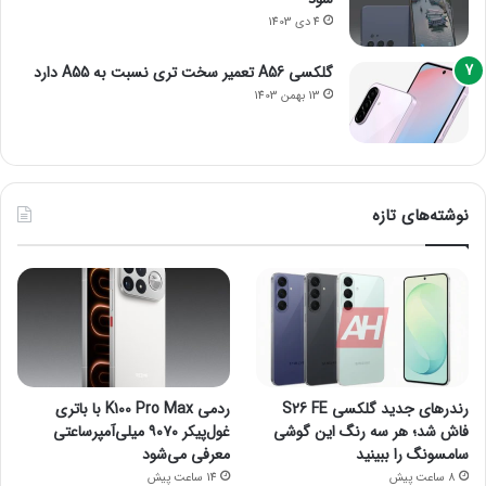
4 دی 1403
گلکسی A56 تعمیر سخت تری نسبت به A55 دارد
13 بهمن 1403
نوشته‌های تازه
رندرهای جدید گلکسی S26 FE
ردمی K100 Pro Max با باتری
فاش شد؛ هر سه رنگ این گوشی
غول‌پیکر ۹۰۷۰ میلی‌آمپرساعتی
سامسونگ را ببینید
معرفی می‌شود
8 ساعت پیش
14 ساعت پیش