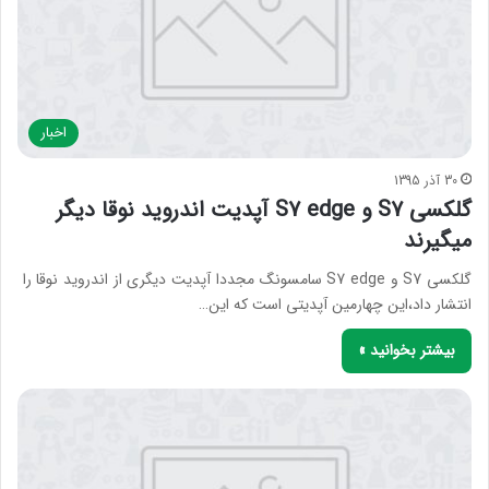
اخبار
30 آذر 1395
گلکسی S7 و S7 edge آپدیت اندروید نوقا دیگر
میگیرند
گلکسی S7 و S7 edge سامسونگ مجددا آپدیت دیگری از اندروید نوقا را
انتشار داد،این چهارمین آپدیتی است که این…
بیشتر بخوانید »