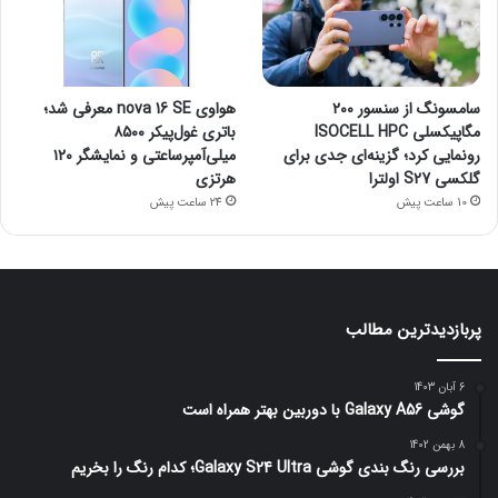
سامسونگ از سنسور ۲۰۰
هواوی nova 16 SE معرفی شد؛
مگاپیکسلی ISOCELL HPC
باتری غول‌پیکر ۸۵۰۰
رونمایی کرد؛ گزینه‌ای جدی برای
میلی‌آمپرساعتی و نمایشگر ۱۲۰
گلکسی S27 اولترا
هرتزی
10 ساعت پیش
24 ساعت پیش
پربازدیدترین مطالب
6 آبان 1403
گوشی Galaxy A56 با دوربین بهتر همراه است
8 بهمن 1402
بررسی رنگ بندی گوشی Galaxy S24 Ultra؛ کدام رنگ را بخریم