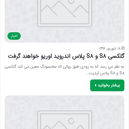
اخبار
18 شهریور 1396
گلکسی S8 و S8 پلاس اندروید اوریو خواهند گرفت
به نظر می رسد که به زودی طبق روالی که سامسونگ معین می کند گلکسی
S8 و S8 پلاس آپدیت…
بیشتر بخوانید »