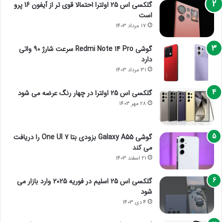
گلکسی اس 25 اولترا احتمالا قوی تر از آیفون 16 پرو
است
17 مرداد 1403
گوشی Redmi Note 14 Pro سرعت شارژ 90 واتی
دارد
31 مرداد 1403
گلکسی اس 25 اولترا در چهار رنگ عرضه می شود
28 مهر 1403
گوشی Galaxy A55 بزودی بتا One UI 7 را دریافت
می کند
21 اسفند 1403
گلکسی اس 25 اسلیم در فوریه 2025 وارد بازار می
شود
4 دی 1403