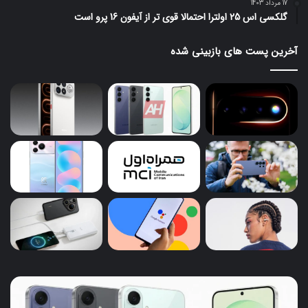
17 مرداد 1403
گلکسی اس 25 اولترا احتمالا قوی تر از آیفون 16 پرو است
آخرین پست های بازبینی شده
ندرهای
ردمی
دید
K100