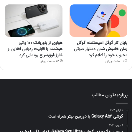
پایان کار گوگل اسیستنت؛ گوگل
هواوی از پاوربانک ۱۰۰ واتی
زمان خاموش شدن دستیار صوتی
هوشمند با قابلیت ردیابی آفلاین و
محبوب خود را اعلام کرد
شارژ فوق‌سریع رونمایی کرد
11 ساعت پیش
13 ساعت پیش
پربازدیدترین مطالب
6 آبان 1403
گوشی Galaxy A56 با دوربین بهتر همراه است
8 بهمن 1402
بررسی رنگ بندی گوشی Galaxy S24 Ultra؛ کدام رنگ را بخریم