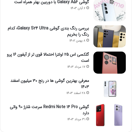
گوشی Galaxy A56 با دوربین بهتر همراه است
6 آبان 1403
بررسی رنگ بندی گوشی Galaxy S24 Ultra؛ کدام
رنگ را بخریم
8 بهمن 1402
گلکسی اس 25 اولترا احتمالا قوی تر از آیفون 16 پرو
است
17 مرداد 1403
معرفی بهترین گوشی ها در رنج ۳۰ میلیون اسفند
1403
28 اسفند 1403
گوشی Redmi Note 14 Pro سرعت شارژ 90 واتی
دارد
31 مرداد 1403