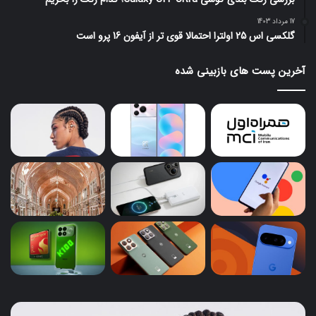
17 مرداد 1403
گلکسی اس 25 اولترا احتمالا قوی تر از آیفون 16 پرو است
آخرین پست های بازبینی شده
ایرباد
پای