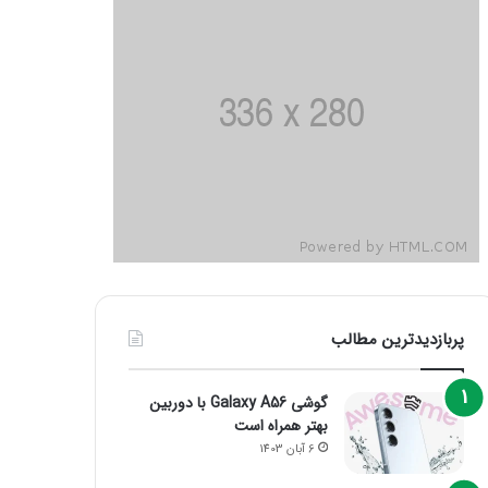
پربازدیدترین مطالب
گوشی Galaxy A56 با دوربین
بهتر همراه است
6 آبان 1403