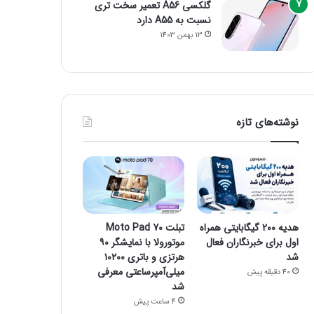
گلکسی A56 تعمیر سخت تری
نسبت به A55 دارد
13 بهمن 1403
نوشته‌های تازه
هدیه ۲۰۰ گیگابایتی همراه
تبلت Moto Pad 70
اول برای خبرنگاران فعال
موتورولا با نمایشگر ۹۰
شد
هرتزی و باتری ۱۰۲۰۰
میلی‌آمپرساعتی معرفی
40 دقیقه پیش
شد
4 ساعت پیش