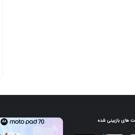
 های بازبینی شده
تبلت
Moto
یتی
Pad