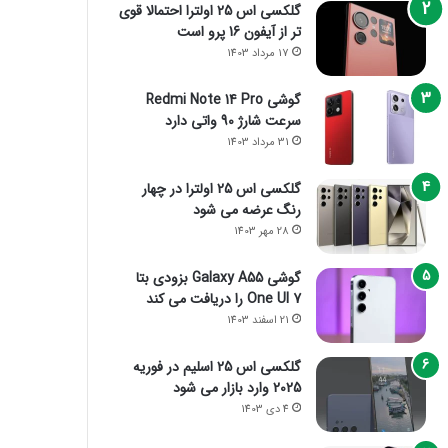
گلکسی اس 25 اولترا احتمالا قوی
تر از آیفون 16 پرو است
17 مرداد 1403
گوشی Redmi Note 14 Pro
سرعت شارژ 90 واتی دارد
31 مرداد 1403
گلکسی اس 25 اولترا در چهار
رنگ عرضه می شود
28 مهر 1403
گوشی Galaxy A55 بزودی بتا
One UI 7 را دریافت می کند
21 اسفند 1403
گلکسی اس 25 اسلیم در فوریه
2025 وارد بازار می شود
4 دی 1403