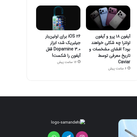
آیفون ۱۸ پرو و آیفون
iOS 26 برای اولین‌بار
اولترا چه شکلی خواهند
جیلبریک شد؛ ابزار
بود؟ افشای مشخصات و
Dopamine 3.0 قفل
تاریخ معرفی توسط
آیفون را شکست!
Caviar
16 ساعت پیش
6 ساعت پیش
آیفون
iOS
26
۱۸
پرو
برای