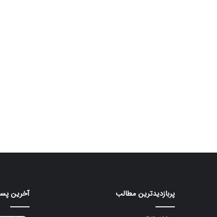
پربازدیدترین مطالب
آخرین پست
ردمی
هدیه
۲۰۰
۱۷
با
گیگابا