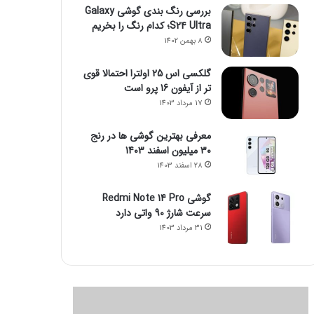
بررسی رنگ بندی گوشی Galaxy
S24 Ultra؛ کدام رنگ را بخریم
8 بهمن 1402
گلکسی اس 25 اولترا احتمالا قوی
تر از آیفون 16 پرو است
17 مرداد 1403
معرفی بهترین گوشی ها در رنج
۳۰ میلیون اسفند 1403
28 اسفند 1403
گوشی Redmi Note 14 Pro
سرعت شارژ 90 واتی دارد
31 مرداد 1403