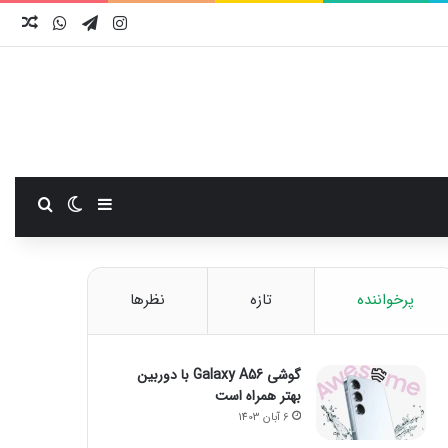
اینستاگرام
تلگرام
واتس آ
نوش
سایدبار
تغییر پوست
جستجو
پرخواننده
تازه
نظرها
گوشی Galaxy A56 با دوربین
بهتر همراه است
6 آبان 1403