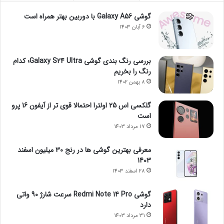
گوشی Galaxy A56 با دوربین بهتر همراه است
6 آبان 1403
بررسی رنگ بندی گوشی Galaxy S24 Ultra؛ کدام
رنگ را بخریم
8 بهمن 1402
گلکسی اس 25 اولترا احتمالا قوی تر از آیفون 16 پرو
است
17 مرداد 1403
معرفی بهترین گوشی ها در رنج ۳۰ میلیون اسفند
1403
28 اسفند 1403
گوشی Redmi Note 14 Pro سرعت شارژ 90 واتی
دارد
31 مرداد 1403