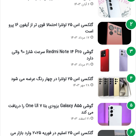
6 آبان 1403
گلکسی اس 25 اولترا احتمالا قوی تر از آیفون 16 پرو
است
17 مرداد 1403
گوشی Redmi Note 14 Pro سرعت شارژ 90 واتی
دارد
31 مرداد 1403
گلکسی اس 25 اولترا در چهار رنگ عرضه می شود
28 مهر 1403
گوشی Galaxy A55 بزودی بتا One UI 7 را دریافت
می کند
21 اسفند 1403
گلکسی اس 25 اسلیم در فوریه 2025 وارد بازار می