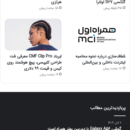
گلکسی S27 اولترا
هرتزی
45 دقیقه پیش
15 ساعت پیش
شفاف‌سازی درباره نحوه محاسبه
ایرباد CMF Clip Pro معرفی شد؛
اینترنت داخلی و بین‌المللی
طراحی کلیپسی، پیچ هوشمند روی
کیس و قیمت ۹۹ دلاری
17 ساعت پیش
19 ساعت پیش
پربازدیدترین مطالب
6 آبان 1403
گوشی Galaxy A56 با دوربین بهتر همراه است