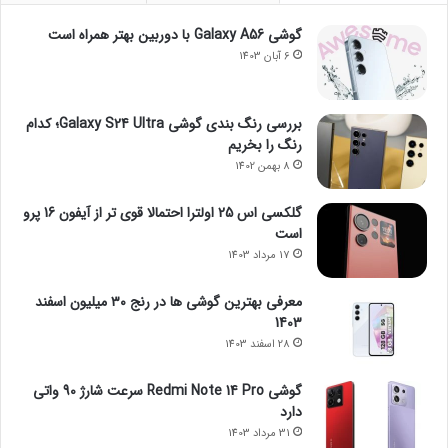
گوشی Galaxy A56 با دوربین بهتر همراه است
6 آبان 1403
بررسی رنگ بندی گوشی Galaxy S24 Ultra؛ کدام
رنگ را بخریم
8 بهمن 1402
گلکسی اس 25 اولترا احتمالا قوی تر از آیفون 16 پرو
است
17 مرداد 1403
معرفی بهترین گوشی ها در رنج ۳۰ میلیون اسفند
1403
28 اسفند 1403
گوشی Redmi Note 14 Pro سرعت شارژ 90 واتی
دارد
31 مرداد 1403