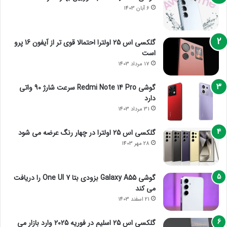
6 آبان 1403
گلکسی اس 25 اولترا احتمالا قوی تر از آیفون 16 پرو
است
17 مرداد 1403
گوشی Redmi Note 14 Pro سرعت شارژ 90 واتی
دارد
31 مرداد 1403
گلکسی اس 25 اولترا در چهار رنگ عرضه می شود
28 مهر 1403
گوشی Galaxy A55 بزودی بتا One UI 7 را دریافت
می کند
21 اسفند 1403
گلکسی اس 25 اسلیم در فوریه 2025 وارد بازار می