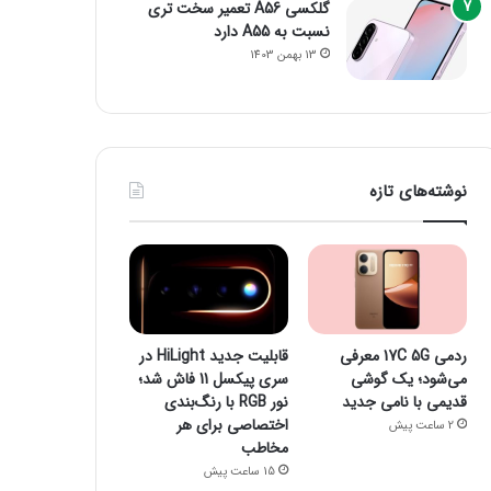
گلکسی A56 تعمیر سخت تری
نسبت به A55 دارد
13 بهمن 1403
نوشته‌های تازه
ردمی 17C 5G معرفی
قابلیت جدید HiLight در
می‌شود؛ یک گوشی
سری پیکسل 11 فاش شد؛
قدیمی با نامی جدید
نور RGB با رنگ‌بندی
اختصاصی برای هر
2 ساعت پیش
مخاطب
15 ساعت پیش