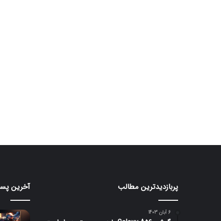
پربازدیدترین مطالب
آخرین پست
ردمی
مانیتور
K100
گیمین
۲۴۰
Pro
6 آبان 1403
Max
هرتزی