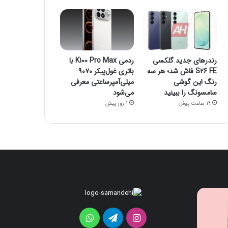
رندرهای جدید گلکسی
ردمی K100 Pro Max با
S26 FE فاش شد؛ هر سه
باتری غول‌پیکر ۹۰۷۰
رنگ این گوشی
میلی‌آمپرساعتی معرفی
سامسونگ را ببینید
می‌شود
19 ساعت پیش
1 روز پیش
قابلیت
رندرهای
جدید
جدید
HiLight
گلکسی
اینستاگرام
تلگرام
واتس
در
S26