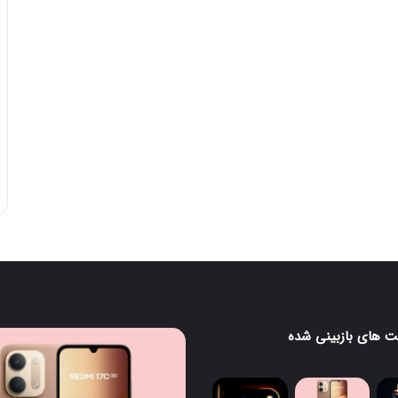
 های بازبینی شده
ردمی
گ
17C
5G
معرفی