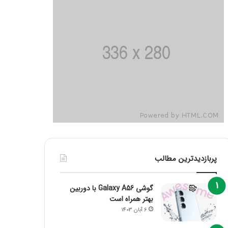
پربازدیدترین مطالب
گوشی Galaxy A56 با دوربین
بهتر همراه است
6 آبان 1403