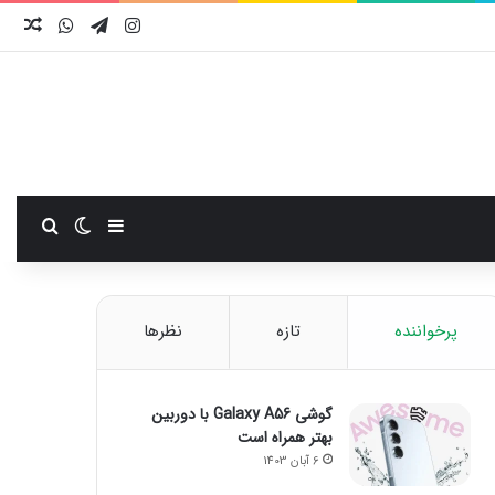
اینستاگرام
تلگرام
واتس آ
نوش
سایدبار
تغییر پوست
جستجو
پرخواننده
تازه
نظرها
گوشی Galaxy A56 با دوربین
بهتر همراه است
6 آبان 1403