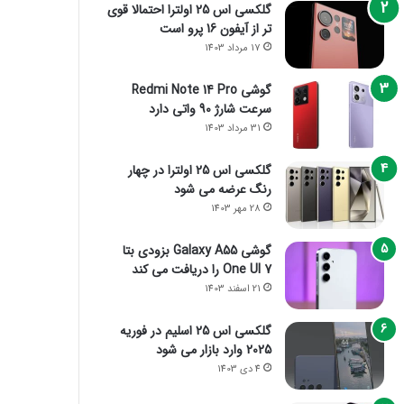
گلکسی اس 25 اولترا احتمالا قوی
تر از آیفون 16 پرو است
17 مرداد 1403
گوشی Redmi Note 14 Pro
سرعت شارژ 90 واتی دارد
31 مرداد 1403
گلکسی اس 25 اولترا در چهار
رنگ عرضه می شود
28 مهر 1403
گوشی Galaxy A55 بزودی بتا
One UI 7 را دریافت می کند
21 اسفند 1403
گلکسی اس 25 اسلیم در فوریه
2025 وارد بازار می شود
4 دی 1403