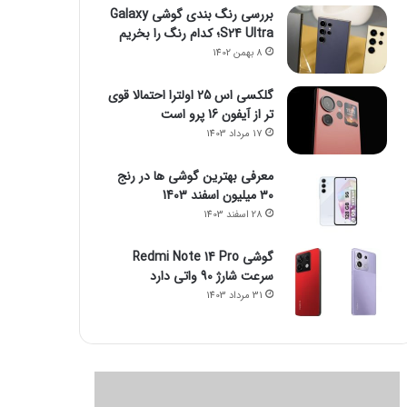
بررسی رنگ بندی گوشی Galaxy
S24 Ultra؛ کدام رنگ را بخریم
8 بهمن 1402
گلکسی اس 25 اولترا احتمالا قوی
تر از آیفون 16 پرو است
17 مرداد 1403
معرفی بهترین گوشی ها در رنج
۳۰ میلیون اسفند 1403
28 اسفند 1403
گوشی Redmi Note 14 Pro
سرعت شارژ 90 واتی دارد
31 مرداد 1403