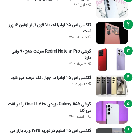
6 آبان 1403
گلکسی اس 25 اولترا احتمالا قوی تر از آیفون 16 پرو
است
17 مرداد 1403
گوشی Redmi Note 14 Pro سرعت شارژ 90 واتی
دارد
31 مرداد 1403
گلکسی اس 25 اولترا در چهار رنگ عرضه می شود
28 مهر 1403
گوشی Galaxy A55 بزودی بتا One UI 7 را دریافت
می کند
21 اسفند 1403
گلکسی اس 25 اسلیم در فوریه 2025 وارد بازار می