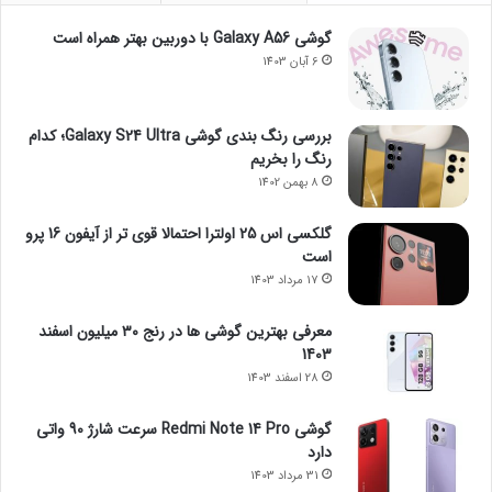
گوشی Galaxy A56 با دوربین بهتر همراه است
6 آبان 1403
بررسی رنگ بندی گوشی Galaxy S24 Ultra؛ کدام
رنگ را بخریم
8 بهمن 1402
گلکسی اس 25 اولترا احتمالا قوی تر از آیفون 16 پرو
است
17 مرداد 1403
معرفی بهترین گوشی ها در رنج ۳۰ میلیون اسفند
1403
28 اسفند 1403
گوشی Redmi Note 14 Pro سرعت شارژ 90 واتی
دارد
31 مرداد 1403