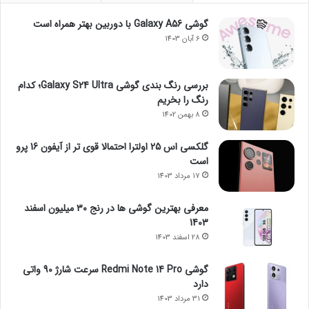
گوشی Galaxy A56 با دوربین بهتر همراه است
6 آبان 1403
بررسی رنگ بندی گوشی Galaxy S24 Ultra؛ کدام
رنگ را بخریم
8 بهمن 1402
گلکسی اس 25 اولترا احتمالا قوی تر از آیفون 16 پرو
است
17 مرداد 1403
معرفی بهترین گوشی ها در رنج ۳۰ میلیون اسفند
1403
28 اسفند 1403
گوشی Redmi Note 14 Pro سرعت شارژ 90 واتی
دارد
31 مرداد 1403