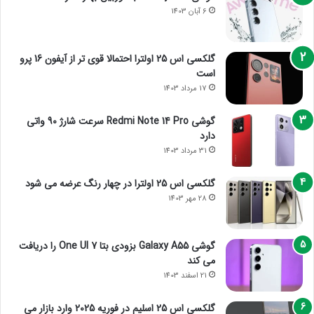
6 آبان 1403
گلکسی اس 25 اولترا احتمالا قوی تر از آیفون 16 پرو
است
17 مرداد 1403
گوشی Redmi Note 14 Pro سرعت شارژ 90 واتی
دارد
31 مرداد 1403
گلکسی اس 25 اولترا در چهار رنگ عرضه می شود
28 مهر 1403
گوشی Galaxy A55 بزودی بتا One UI 7 را دریافت
می کند
21 اسفند 1403
گلکسی اس 25 اسلیم در فوریه 2025 وارد بازار می