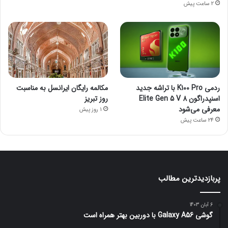
2 ساعت پیش
ردمی K100 Pro با تراشه جدید
مکالمه رایگان ایرانسل به مناسبت
اسنپدراگون 8 Elite Gen 5 V
روز تبریز
معرفی می‌شود
1 روز پیش
24 ساعت پیش
پربازدیدترین مطالب
6 آبان 1403
گوشی Galaxy A56 با دوربین بهتر همراه است