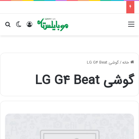
منو
ورود
تغییر پو
جس
خانه
/
گوشی LG G4 Beat
گوشی LG G4 Beat