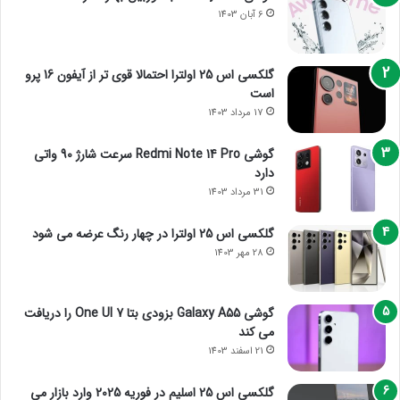
6 آبان 1403
گلکسی اس 25 اولترا احتمالا قوی تر از آیفون 16 پرو
است
17 مرداد 1403
گوشی Redmi Note 14 Pro سرعت شارژ 90 واتی
دارد
31 مرداد 1403
گلکسی اس 25 اولترا در چهار رنگ عرضه می شود
28 مهر 1403
گوشی Galaxy A55 بزودی بتا One UI 7 را دریافت
می کند
21 اسفند 1403
گلکسی اس 25 اسلیم در فوریه 2025 وارد بازار می