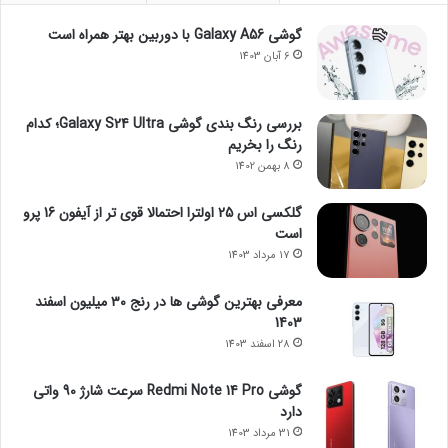
گوشی Galaxy A56 با دوربین بهتر همراه است
6 آبان 1403
بررسی رنگ بندی گوشی Galaxy S24 Ultra؛ کدام
رنگ را بخریم
8 بهمن 1402
گلکسی اس 25 اولترا احتمالا قوی تر از آیفون 16 پرو
است
17 مرداد 1403
معرفی بهترین گوشی ها در رنج ۳۰ میلیون اسفند
1403
28 اسفند 1403
گوشی Redmi Note 14 Pro سرعت شارژ 90 واتی
دارد
31 مرداد 1403