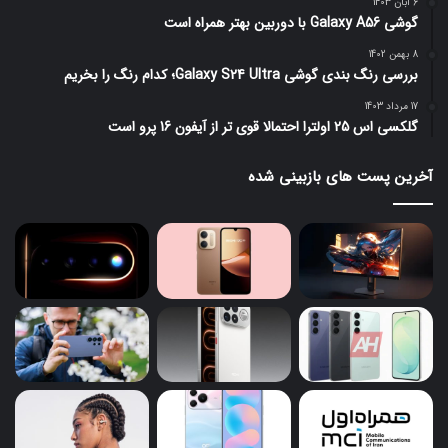
6 آبان 1403
گوشی Galaxy A56 با دوربین بهتر همراه است
8 بهمن 1402
بررسی رنگ بندی گوشی Galaxy S24 Ultra؛ کدام رنگ را بخریم
17 مرداد 1403
گلکسی اس 25 اولترا احتمالا قوی تر از آیفون 16 پرو است
آخرین پست های بازبینی شده