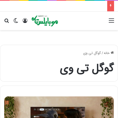
منو
ورود
تغییر پو
جس
خانه
/
گوگل تی وی
گوگل تی وی