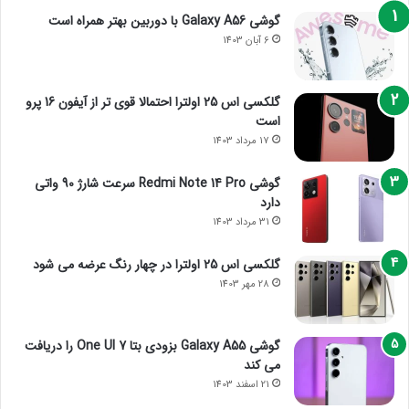
گوشی Galaxy A56 با دوربین بهتر همراه است
6 آبان 1403
گلکسی اس 25 اولترا احتمالا قوی تر از آیفون 16 پرو
است
17 مرداد 1403
گوشی Redmi Note 14 Pro سرعت شارژ 90 واتی
دارد
31 مرداد 1403
گلکسی اس 25 اولترا در چهار رنگ عرضه می شود
28 مهر 1403
گوشی Galaxy A55 بزودی بتا One UI 7 را دریافت
می کند
21 اسفند 1403