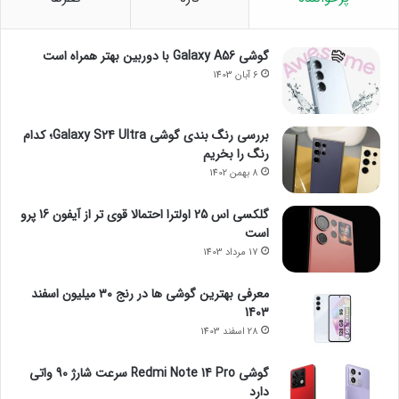
گوشی Galaxy A56 با دوربین بهتر همراه است
6 آبان 1403
بررسی رنگ بندی گوشی Galaxy S24 Ultra؛ کدام
رنگ را بخریم
8 بهمن 1402
گلکسی اس 25 اولترا احتمالا قوی تر از آیفون 16 پرو
است
17 مرداد 1403
معرفی بهترین گوشی ها در رنج ۳۰ میلیون اسفند
1403
28 اسفند 1403
گوشی Redmi Note 14 Pro سرعت شارژ 90 واتی
دارد