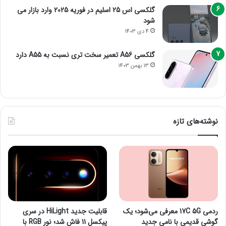
گلکسی اس 25 اسلیم در فوریه 2025 وارد بازار می
شود
4 دی 1403
گلکسی A56 تعمیر سخت تری نسبت به A55 دارد
13 بهمن 1403
نوشته‌های تازه
ردمی 17C 5G معرفی می‌شود؛ یک
قابلیت جدید HiLight در سری
گوشی قدیمی با نامی جدید
پیکسل 11 فاش شد؛ نور RGB با