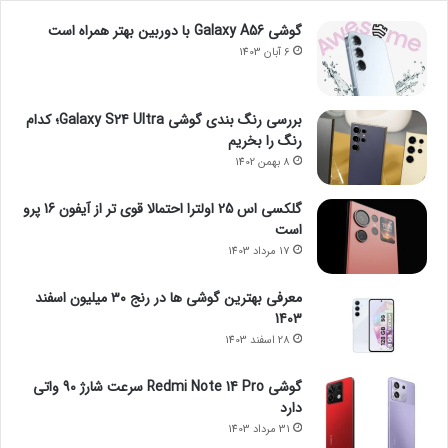
گوشی Galaxy A56 با دوربین بهتر همراه است
6 آبان 1403
بررسی رنگ بندی گوشی Galaxy S24 Ultra؛ کدام
رنگ را بخریم
8 بهمن 1402
گلکسی اس 25 اولترا احتمالا قوی تر از آیفون 16 پرو
است
17 مرداد 1403
معرفی بهترین گوشی ها در رنج ۳۰ میلیون اسفند
1403
28 اسفند 1403
گوشی Redmi Note 14 Pro سرعت شارژ 90 واتی
دارد
31 مرداد 1403