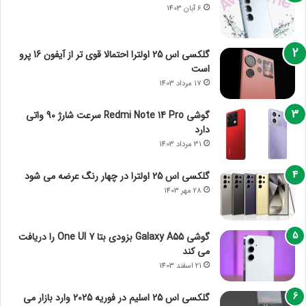
6 آبان 1403
گلکسی اس 25 اولترا احتمالا قوی تر از آیفون 16 پرو
است
17 مرداد 1403
گوشی Redmi Note 14 Pro سرعت شارژ 90 واتی
دارد
31 مرداد 1403
گلکسی اس 25 اولترا در چهار رنگ عرضه می شود
28 مهر 1403
گوشی Galaxy A55 بزودی بتا One UI 7 را دریافت
می کند
21 اسفند 1403
گلکسی اس 25 اسلیم در فوریه 2025 وارد بازار می