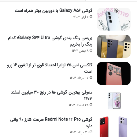
گوشی Galaxy A56 با دوربین بهتر همراه است
6 آبان 1403
بررسی رنگ بندی گوشی Galaxy S24 Ultra؛ کدام
رنگ را بخریم
8 بهمن 1402
گلکسی اس 25 اولترا احتمالا قوی تر از آیفون 16 پرو
است
17 مرداد 1403
معرفی بهترین گوشی ها در رنج ۳۰ میلیون اسفند
1403
28 اسفند 1403
گوشی Redmi Note 14 Pro سرعت شارژ 90 واتی
دارد
31 مرداد 1403