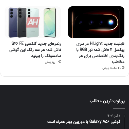
قابلیت جدید HiLight در سری
رندرهای جدید گلکسی S26 FE
پیکسل 11 فاش شد؛ نور RGB با
فاش شد؛ هر سه رنگ این گوشی
رنگ‌بندی اختصاصی برای هر
سامسونگ را ببینید
مخاطب
1 روز پیش
20 ساعت پیش
پربازدیدترین مطالب
6 آبان 1403
گوشی Galaxy A56 با دوربین بهتر همراه است