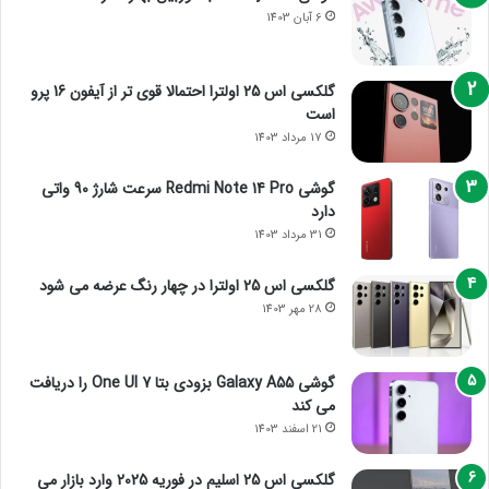
6 آبان 1403
گلکسی اس 25 اولترا احتمالا قوی تر از آیفون 16 پرو
است
17 مرداد 1403
گوشی Redmi Note 14 Pro سرعت شارژ 90 واتی
دارد
31 مرداد 1403
گلکسی اس 25 اولترا در چهار رنگ عرضه می شود
28 مهر 1403
گوشی Galaxy A55 بزودی بتا One UI 7 را دریافت
می کند
21 اسفند 1403
گلکسی اس 25 اسلیم در فوریه 2025 وارد بازار می