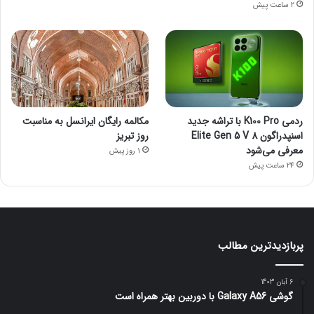
2 ساعت پیش
ردمی K100 Pro با تراشه جدید
مکالمه رایگان ایرانسل به مناسبت
اسنپدراگون 8 Elite Gen 5 V
روز تبریز
معرفی می‌شود
1 روز پیش
24 ساعت پیش
پربازدیدترین مطالب
6 آبان 1403
گوشی Galaxy A56 با دوربین بهتر همراه است