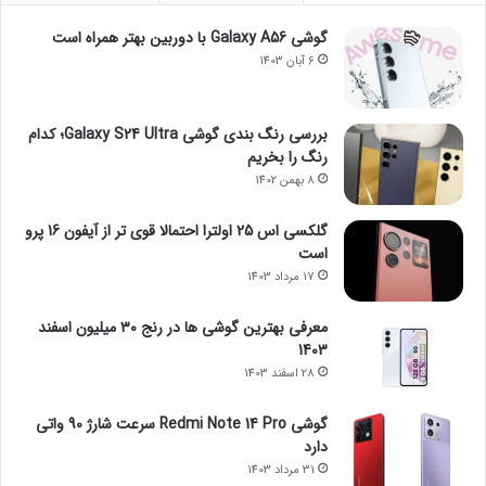
گوشی Galaxy A56 با دوربین بهتر همراه است
6 آبان 1403
بررسی رنگ بندی گوشی Galaxy S24 Ultra؛ کدام
رنگ را بخریم
8 بهمن 1402
گلکسی اس 25 اولترا احتمالا قوی تر از آیفون 16 پرو
است
17 مرداد 1403
معرفی بهترین گوشی ها در رنج ۳۰ میلیون اسفند
1403
28 اسفند 1403
گوشی Redmi Note 14 Pro سرعت شارژ 90 واتی
دارد
31 مرداد 1403