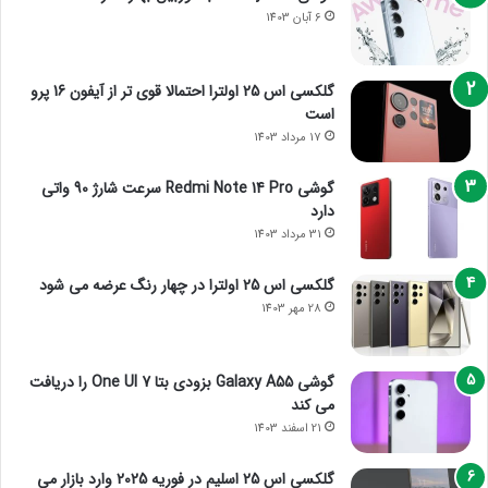
6 آبان 1403
گلکسی اس 25 اولترا احتمالا قوی تر از آیفون 16 پرو
است
17 مرداد 1403
گوشی Redmi Note 14 Pro سرعت شارژ 90 واتی
دارد
31 مرداد 1403
گلکسی اس 25 اولترا در چهار رنگ عرضه می شود
28 مهر 1403
گوشی Galaxy A55 بزودی بتا One UI 7 را دریافت
می کند
21 اسفند 1403
گلکسی اس 25 اسلیم در فوریه 2025 وارد بازار می