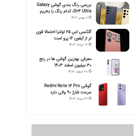
بررسی رنگ بندی گوشی Galaxy
S24 Ultra؛ کدام رنگ را بخریم
8 بهمن 1402
گلکسی اس 25 اولترا احتمالا قوی
تر از آیفون 16 پرو است
17 مرداد 1403
معرفی بهترین گوشی ها در رنج
۳۰ میلیون اسفند 1403
28 اسفند 1403
گوشی Redmi Note 14 Pro
سرعت شارژ 90 واتی دارد
31 مرداد 1403