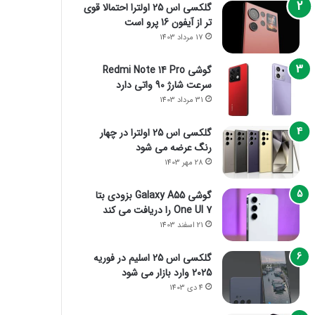
گلکسی اس 25 اولترا احتمالا قوی
تر از آیفون 16 پرو است
17 مرداد 1403
گوشی Redmi Note 14 Pro
سرعت شارژ 90 واتی دارد
31 مرداد 1403
گلکسی اس 25 اولترا در چهار
رنگ عرضه می شود
28 مهر 1403
گوشی Galaxy A55 بزودی بتا
One UI 7 را دریافت می کند
21 اسفند 1403
گلکسی اس 25 اسلیم در فوریه
2025 وارد بازار می شود
4 دی 1403