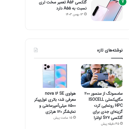
گلکسی A56 تعمیر سخت تری
نسبت به A55 دارد
13 بهمن 1403
نوشته‌های تازه
سامسونگ از سنسور ۲۰۰
هواوی nova 16 SE
مگاپیکسلی ISOCELL
معرفی شد؛ باتری غول‌پیکر
HPC رونمایی کرد؛
۸۵۰۰ میلی‌آمپرساعتی و
گزینه‌ای جدی برای
نمایشگر ۱۲۰ هرتزی
گلکسی S27 اولترا
15 ساعت پیش
45 دقیقه پیش