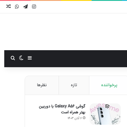
اینستاگرام
تلگرام
واتس آ
نوش
سایدبار
تغییر پوست
جستجو
پرخواننده
تازه
نظرها
گوشی Galaxy A56 با دوربین
بهتر همراه است
6 آبان 1403