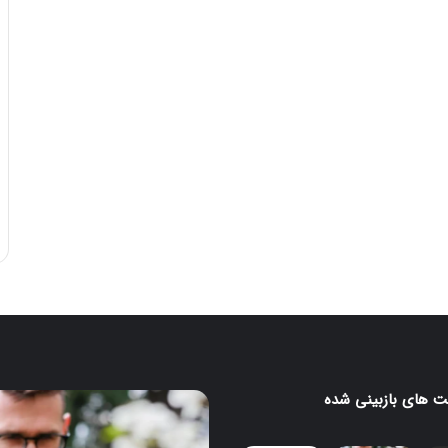
 های بازبینی شده
سامسونگ
از
سنسور