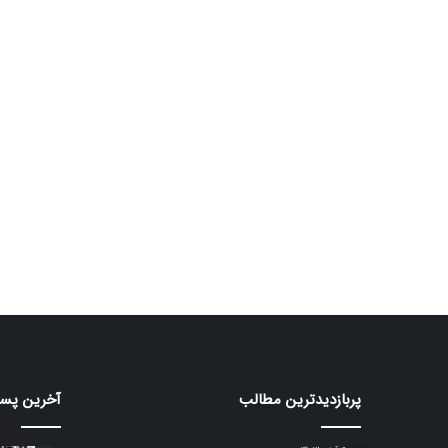
پربازدیدترین مطالب
آخرین پست
پایان
ردمی
کار
K100
گوگل
Pro