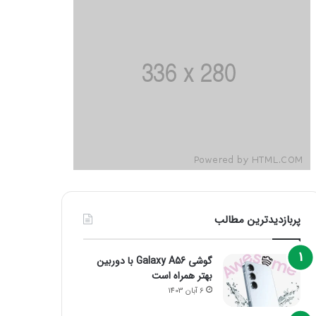
پربازدیدترین مطالب
گوشی Galaxy A56 با دوربین
بهتر همراه است
6 آبان 1403