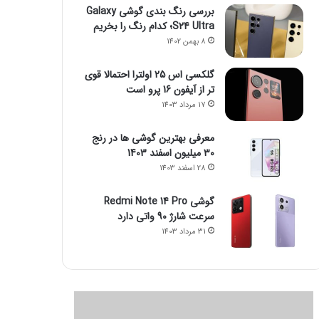
بررسی رنگ بندی گوشی Galaxy
S24 Ultra؛ کدام رنگ را بخریم
8 بهمن 1402
گلکسی اس 25 اولترا احتمالا قوی
تر از آیفون 16 پرو است
17 مرداد 1403
معرفی بهترین گوشی ها در رنج
۳۰ میلیون اسفند 1403
28 اسفند 1403
گوشی Redmi Note 14 Pro
سرعت شارژ 90 واتی دارد
31 مرداد 1403