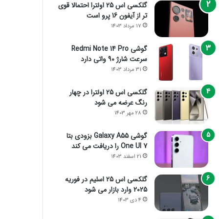
گلکسی اس 25 اولترا احتمالا قوی
تر از آیفون 16 پرو است
17 مرداد 1403
گوشی Redmi Note 14 Pro
سرعت شارژ 90 واتی دارد
31 مرداد 1403
گلکسی اس 25 اولترا در چهار
رنگ عرضه می شود
28 مهر 1403
گوشی Galaxy A55 بزودی بتا
One UI 7 را دریافت می کند
21 اسفند 1403
گلکسی اس 25 اسلیم در فوریه
2025 وارد بازار می شود
4 دی 1403