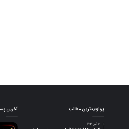
پربازدیدترین مطالب
آخرین پست
هواوی
قابلیت
nova
جدید
iLight
16
6 آبان 1403
SE
در