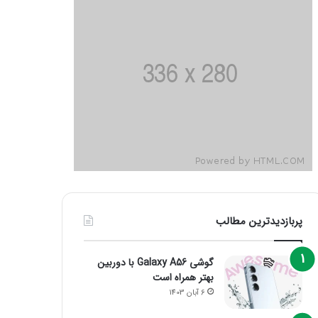
پربازدیدترین مطالب
گوشی Galaxy A56 با دوربین
بهتر همراه است
6 آبان 1403