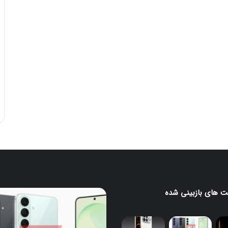
 های بازبینی شده
رندرهای
جدید
H
گلکسی
S26