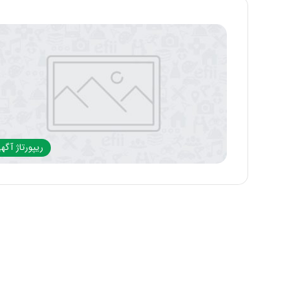
ریپورتاژ آگه