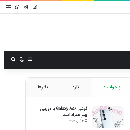
اینستاگرام
تلگرام
واتس آ
نوش
سایدبار
تغییر پوست
جستجو
پرخواننده
تازه
نظرها
گوشی Galaxy A56 با دوربین
بهتر همراه است
6 آبان 1403