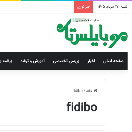
شنبه, 17 مرداد 1405
خبر فوری
صفحه اصلی
اخبار
بررسی‌ تخصصی
آموزش و ترفند
برنامه و
خانه
/
fidibo
fidibo