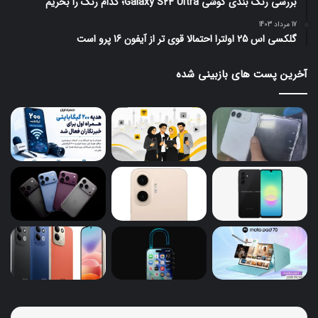
بررسی رنگ بندی گوشی Galaxy S24 Ultra؛ کدام رنگ را بخریم
17 مرداد 1403
گلکسی اس 25 اولترا احتمالا قوی تر از آیفون 16 پرو است
آخرین پست های بازبینی شده
گلکسی
گوش