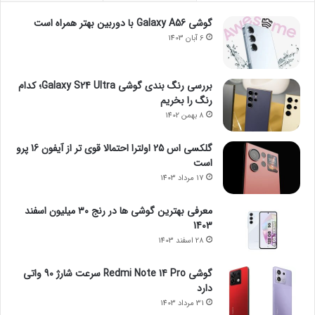
گوشی Galaxy A56 با دوربین بهتر همراه است
6 آبان 1403
بررسی رنگ بندی گوشی Galaxy S24 Ultra؛ کدام
رنگ را بخریم
8 بهمن 1402
گلکسی اس 25 اولترا احتمالا قوی تر از آیفون 16 پرو
است
17 مرداد 1403
معرفی بهترین گوشی ها در رنج ۳۰ میلیون اسفند
1403
28 اسفند 1403
گوشی Redmi Note 14 Pro سرعت شارژ 90 واتی
دارد
31 مرداد 1403