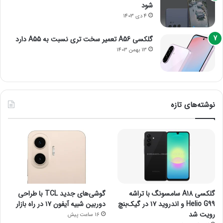
شود
4 دی 1403
گلکسی A56 تعمیر سخت تری نسبت به A55 دارد
13 بهمن 1403
نوشته‌های تازه
گلکسی A18 سامسونگ با تراشه
گوشی‌های جدید TCL با طراحی
Helio G99 و اندروید ۱۷ در گیک‌بنچ
دوربین شبیه آیفون ۱۷ در راه بازار
رویت شد
16 ساعت پیش