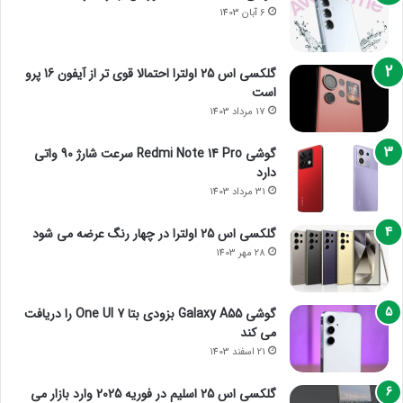
6 آبان 1403
گلکسی اس 25 اولترا احتمالا قوی تر از آیفون 16 پرو
است
17 مرداد 1403
گوشی Redmi Note 14 Pro سرعت شارژ 90 واتی
دارد
31 مرداد 1403
گلکسی اس 25 اولترا در چهار رنگ عرضه می شود
28 مهر 1403
گوشی Galaxy A55 بزودی بتا One UI 7 را دریافت
می کند
21 اسفند 1403
گلکسی اس 25 اسلیم در فوریه 2025 وارد بازار می