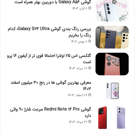
گوشی Galaxy A56 با دوربین بهتر همراه است
6 آبان 1403
بررسی رنگ بندی گوشی Galaxy S24 Ultra؛ کدام
رنگ را بخریم
8 بهمن 1402
گلکسی اس 25 اولترا احتمالا قوی تر از آیفون 16 پرو
است
17 مرداد 1403
معرفی بهترین گوشی ها در رنج ۳۰ میلیون اسفند
1403
28 اسفند 1403
گوشی Redmi Note 14 Pro سرعت شارژ 90 واتی
دارد
31 مرداد 1403