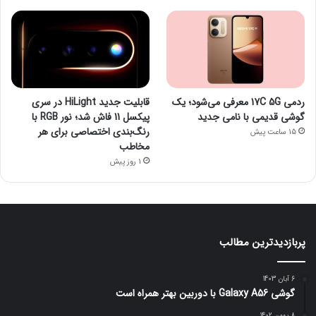
ردمی 17C 5G معرفی می‌شود؛ یک
قابلیت جدید HiLight در سری
گوشی قدیمی با نامی جدید
پیکسل 11 فاش شد؛ نور RGB با
رنگ‌بندی اختصاصی برای هر
15 ساعت پیش
مخاطب
1 روز پیش
پربازدیدترین مطالب
6 آبان 1403
گوشی Galaxy A56 با دوربین بهتر همراه است
8 بهمن 1402