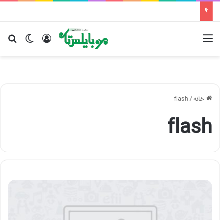
منو
ورود
تغییر پو
جس
خانه
/
flash
flash