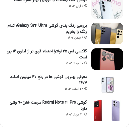
گوشی Galaxy A56 با دوربین بهتر همراه است
6 آبان 1403
بررسی رنگ بندی گوشی Galaxy S24 Ultra؛ کدام
رنگ را بخریم
8 بهمن 1402
گلکسی اس 25 اولترا احتمالا قوی تر از آیفون 16 پرو
است
17 مرداد 1403
معرفی بهترین گوشی ها در رنج ۳۰ میلیون اسفند
1403
28 اسفند 1403
گوشی Redmi Note 14 Pro سرعت شارژ 90 واتی
دارد
31 مرداد 1403