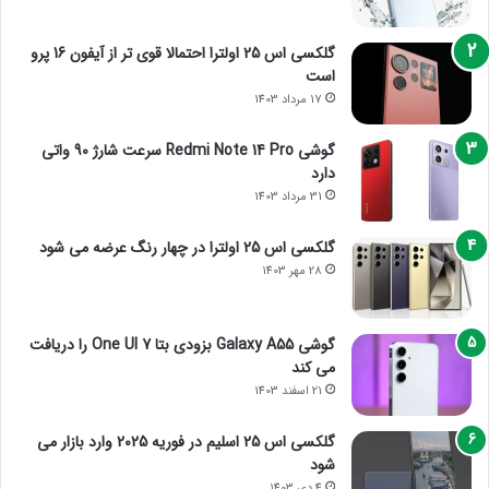
گلکسی اس 25 اولترا احتمالا قوی تر از آیفون 16 پرو
است
17 مرداد 1403
گوشی Redmi Note 14 Pro سرعت شارژ 90 واتی
دارد
31 مرداد 1403
گلکسی اس 25 اولترا در چهار رنگ عرضه می شود
28 مهر 1403
گوشی Galaxy A55 بزودی بتا One UI 7 را دریافت
می کند
21 اسفند 1403
گلکسی اس 25 اسلیم در فوریه 2025 وارد بازار می
شود
4 دی 1403