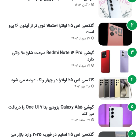
6 آبان 1403
گلکسی اس 25 اولترا احتمالا قوی تر از آیفون 16 پرو
است
17 مرداد 1403
گوشی Redmi Note 14 Pro سرعت شارژ 90 واتی
دارد
31 مرداد 1403
گلکسی اس 25 اولترا در چهار رنگ عرضه می شود
28 مهر 1403
گوشی Galaxy A55 بزودی بتا One UI 7 را دریافت
می کند
21 اسفند 1403
گلکسی اس 25 اسلیم در فوریه 2025 وارد بازار می