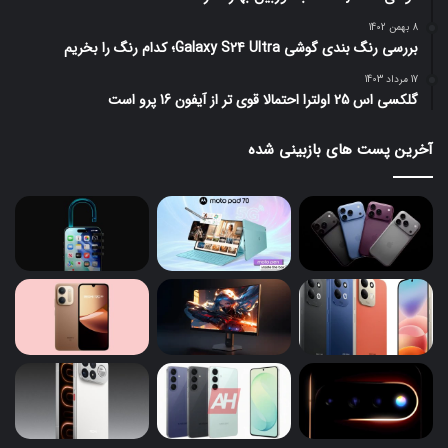
8 بهمن 1402
بررسی رنگ بندی گوشی Galaxy S24 Ultra؛ کدام رنگ را بخریم
17 مرداد 1403
گلکسی اس 25 اولترا احتمالا قوی تر از آیفون 16 پرو است
آخرین پست های بازبینی شده