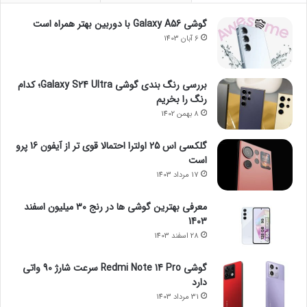
گوشی Galaxy A56 با دوربین بهتر همراه است
6 آبان 1403
بررسی رنگ بندی گوشی Galaxy S24 Ultra؛ کدام
رنگ را بخریم
8 بهمن 1402
گلکسی اس 25 اولترا احتمالا قوی تر از آیفون 16 پرو
است
17 مرداد 1403
معرفی بهترین گوشی ها در رنج ۳۰ میلیون اسفند
1403
28 اسفند 1403
گوشی Redmi Note 14 Pro سرعت شارژ 90 واتی
دارد
31 مرداد 1403