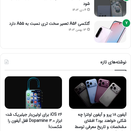
شود
4 دی 1403
گلکسی A56 تعمیر سخت تری نسبت به A55 دارد
13 بهمن 1403
نوشته‌های تازه
آیفون ۱۸ پرو و آیفون اولترا چه
iOS 26 برای اولین‌بار جیلبریک شد؛
شکلی خواهند بود؟ افشای
ابزار Dopamine 3.0 قفل آیفون را
مشخصات و تاریخ معرفی توسط
شکست!