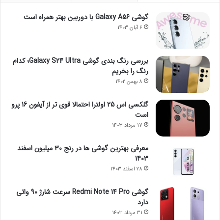
گوشی Galaxy A56 با دوربین بهتر همراه است
6 آبان 1403
بررسی رنگ بندی گوشی Galaxy S24 Ultra؛ کدام
رنگ را بخریم
8 بهمن 1402
گلکسی اس 25 اولترا احتمالا قوی تر از آیفون 16 پرو
است
17 مرداد 1403
معرفی بهترین گوشی ها در رنج ۳۰ میلیون اسفند
1403
28 اسفند 1403
گوشی Redmi Note 14 Pro سرعت شارژ 90 واتی
دارد
31 مرداد 1403