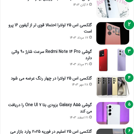
6 آبان 1403
گلکسی اس 25 اولترا احتمالا قوی تر از آیفون 16 پرو
است
17 مرداد 1403
گوشی Redmi Note 14 Pro سرعت شارژ 90 واتی
دارد
31 مرداد 1403
گلکسی اس 25 اولترا در چهار رنگ عرضه می شود
28 مهر 1403
گوشی Galaxy A55 بزودی بتا One UI 7 را دریافت
می کند
21 اسفند 1403
گلکسی اس 25 اسلیم در فوریه 2025 وارد بازار می