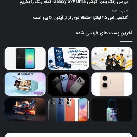
بررسی رنگ بندی گوشی Galaxy S24 Ultra؛ کدام رنگ را بخریم
17 مرداد 1403
گلکسی اس 25 اولترا احتمالا قوی تر از آیفون 16 پرو است
آخرین پست های بازبینی شده
گوشی‌های
هدی