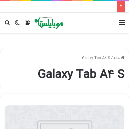
منو
ورود
تغییر پو
جس
خانه
/
Galaxy Tab A4 S
Galaxy Tab A4 S