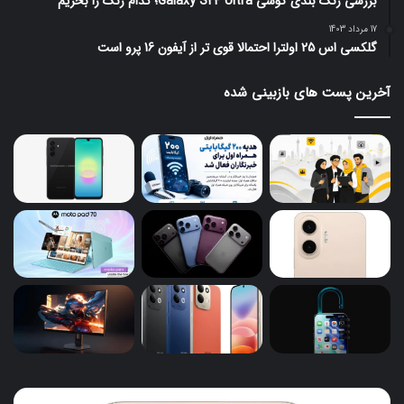
بررسی رنگ بندی گوشی Galaxy S24 Ultra؛ کدام رنگ را بخریم
17 مرداد 1403
گلکسی اس 25 اولترا احتمالا قوی تر از آیفون 16 پرو است
آخرین پست های بازبینی شده
گوشی‌های
هدی