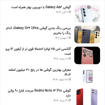
گوشی Galaxy A56 با دوربین بهتر همراه است
6 آبان 1403
بررسی رنگ بندی گوشی Galaxy S24 Ultra؛ کدام
رنگ را بخریم
8 بهمن 1402
گلکسی اس 25 اولترا احتمالا قوی تر از آیفون 16 پرو
است
17 مرداد 1403
معرفی بهترین گوشی ها در رنج ۳۰ میلیون اسفند
1403
28 اسفند 1403
گوشی Redmi Note 14 Pro سرعت شارژ 90 واتی
دارد
31 مرداد 1403