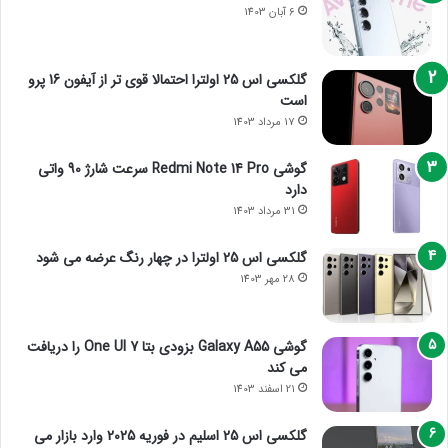
6 آبان 1403
گلکسی اس 25 اولترا احتمالا قوی تر از آیفون 16 پرو
است
17 مرداد 1403
گوشی Redmi Note 14 Pro سرعت شارژ 90 واتی
دارد
31 مرداد 1403
گلکسی اس 25 اولترا در چهار رنگ عرضه می شود
28 مهر 1403
گوشی Galaxy A55 بزودی بتا One UI 7 را دریافت
می کند
21 اسفند 1403
گلکسی اس 25 اسلیم در فوریه 2025 وارد بازار می