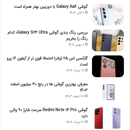
گوشی Galaxy A56 با دوربین بهتر همراه است
6 آبان 1403
بررسی رنگ بندی گوشی Galaxy S24 Ultra؛ کدام
رنگ را بخریم
8 بهمن 1402
گلکسی اس 25 اولترا احتمالا قوی تر از آیفون 16 پرو
است
17 مرداد 1403
معرفی بهترین گوشی ها در رنج ۳۰ میلیون اسفند
1403
28 اسفند 1403
گوشی Redmi Note 14 Pro سرعت شارژ 90 واتی
دارد
31 مرداد 1403