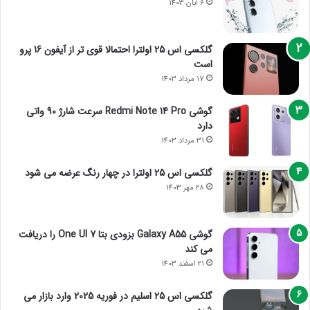
6 آبان 1403
گلکسی اس 25 اولترا احتمالا قوی تر از آیفون 16 پرو
است
17 مرداد 1403
گوشی Redmi Note 14 Pro سرعت شارژ 90 واتی
دارد
31 مرداد 1403
گلکسی اس 25 اولترا در چهار رنگ عرضه می شود
28 مهر 1403
گوشی Galaxy A55 بزودی بتا One UI 7 را دریافت
می کند
21 اسفند 1403
گلکسی اس 25 اسلیم در فوریه 2025 وارد بازار می