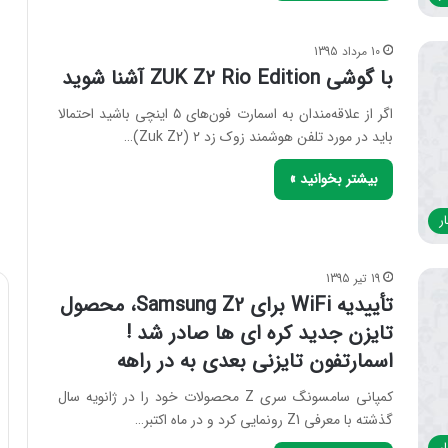
10 مرداد 1395
با گوشی ZUK Z2 Rio Edition آشنا شوید
اگر از علاقه‌مندان به اسمارت فون‌های ۵ اینچی باشید احتمالا
باید در مورد تلفن هوشمند زوک زد ۲ (Zuk Z2)…
بیشتر بخوانید »
ر
19 تیر 1395
تأییدیه WiFi برای Samsung Z2، محصول
تایزن جدید کره ای ها صادر شد !
اسمارتفون تایزنی بعدی به در راهه
کمپانی سامسونگ سری Z محصولات خود را در ژانویه سال
گذشته با معرفی Z1 رونمایی کرد و در ماه اکتبر…
ر