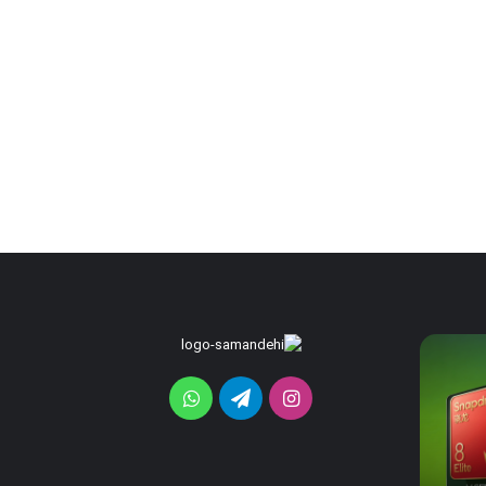
پیکسل
اوپو
A7
۱۱
با
Pro
اینستاگرام
تلگرام
واتس
چراغ
Max
هوشمند
با
آپ
HiLight
باتری
23 ساعت پیش
23 ساعت پیش
معرفی
غول‌پیکر