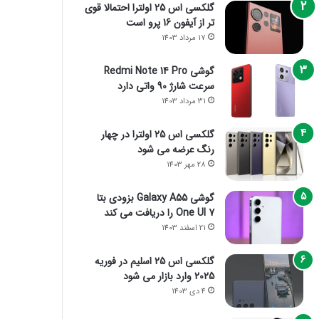
گلکسی اس 25 اولترا احتمالا قوی
تر از آیفون 16 پرو است
17 مرداد 1403
گوشی Redmi Note 14 Pro
سرعت شارژ 90 واتی دارد
31 مرداد 1403
گلکسی اس 25 اولترا در چهار
رنگ عرضه می شود
28 مهر 1403
گوشی Galaxy A55 بزودی بتا
One UI 7 را دریافت می کند
21 اسفند 1403
گلکسی اس 25 اسلیم در فوریه
2025 وارد بازار می شود
4 دی 1403