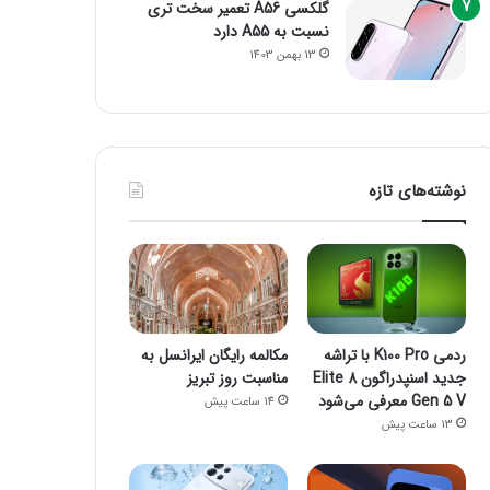
گلکسی A56 تعمیر سخت تری
نسبت به A55 دارد
13 بهمن 1403
نوشته‌های تازه
ردمی K100 Pro با تراشه
مکالمه رایگان ایرانسل به
جدید اسنپدراگون 8 Elite
مناسبت روز تبریز
Gen 5 V معرفی می‌شود
14 ساعت پیش
13 ساعت پیش