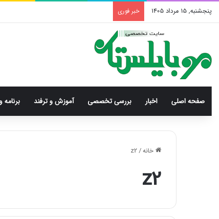
پنجشنبه, 15 مرداد 1405
خبر فوری
صفحه اصلی
اخبار
بررسی‌ تخصصی
آموزش و ترفند
برنامه و
خانه
/
z2
z2