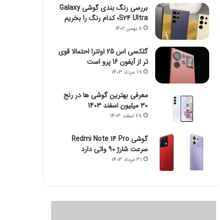
بررسی رنگ بندی گوشی Galaxy
S24 Ultra؛ کدام رنگ را بخریم
8 بهمن 1402
گلکسی اس 25 اولترا احتمالا قوی
تر از آیفون 16 پرو است
17 مرداد 1403
معرفی بهترین گوشی ها در رنج
۳۰ میلیون اسفند 1403
28 اسفند 1403
گوشی Redmi Note 14 Pro
سرعت شارژ 90 واتی دارد
31 مرداد 1403