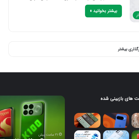
بیشتر بخوانید »
ر
رگذاری بیشتر
 های بازبینی شده
لا
ردمی
K100
Pro
با
تراشه
جدید
21 ساعت پیش
اسنپدراگون