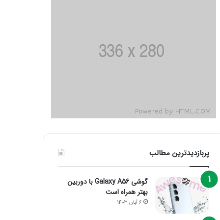
پربازدیدترین مطالب
گوشی Galaxy A56 با دوربین
بهتر همراه است
6 آبان 1403