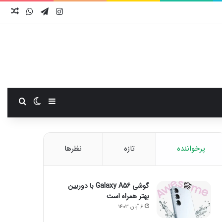
اینستاگرام
تلگرام
واتس آ
نوش
سایدبار
تغییر پوست
جستجو
پرخواننده
تازه
نظرها
گوشی Galaxy A56 با دوربین
بهتر همراه است
6 آبان 1403