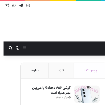
اینستاگرام
تلگرام
واتس آ
نوش
سایدبار
تغییر پوست
جستجو
پرخواننده
تازه
نظرها
گوشی Galaxy A56 با دوربین
بهتر همراه است
6 آبان 1403