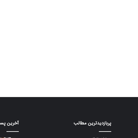
پربازدیدترین مطالب
آخرین پست
پایان
ردمی
کار
K100
گوگل
Pro