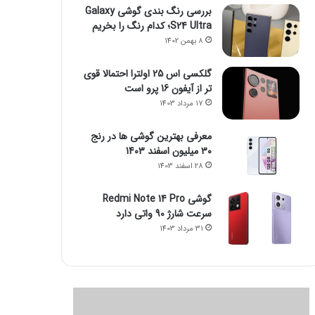
بررسی رنگ بندی گوشی Galaxy
S24 Ultra؛ کدام رنگ را بخریم
8 بهمن 1402
گلکسی اس 25 اولترا احتمالا قوی
تر از آیفون 16 پرو است
17 مرداد 1403
معرفی بهترین گوشی ها در رنج
۳۰ میلیون اسفند 1403
28 اسفند 1403
گوشی Redmi Note 14 Pro
سرعت شارژ 90 واتی دارد
31 مرداد 1403