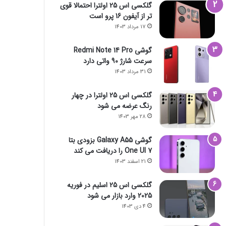
گلکسی اس 25 اولترا احتمالا قوی
تر از آیفون 16 پرو است
17 مرداد 1403
گوشی Redmi Note 14 Pro
سرعت شارژ 90 واتی دارد
31 مرداد 1403
گلکسی اس 25 اولترا در چهار
رنگ عرضه می شود
28 مهر 1403
گوشی Galaxy A55 بزودی بتا
One UI 7 را دریافت می کند
21 اسفند 1403
گلکسی اس 25 اسلیم در فوریه
2025 وارد بازار می شود
4 دی 1403