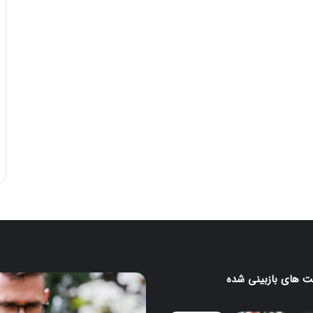
 های بازبینی شده
سامسونگ
از
سنسور