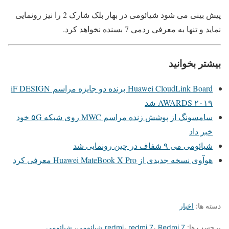
پیش بینی می شود شیائومی در بهار بلک شارک 2 را نیز رونمایی
نماید و تنها به معرفی ردمی 7 بسنده نخواهد کرد.
بیشتر بخوانید
Huawei CloudLink Board برنده دو جایزه مراسم iF DESIGN
AWARDS ۲۰۱۹ شد
سامسونگ از پوشش زنده مراسم MWC روی شبکه ۵G خود
خبر داد
شیائومی می ۹ شفاف در چین رونمایی شد
هوآوی نسخه جدیدی از Huawei MateBook X Pro معرفی کرد
دسته ها:
اخبار
برچسب ها:
Redmi 7 شیائومی
،
redmi 7
،
redmi
،
شیائومی