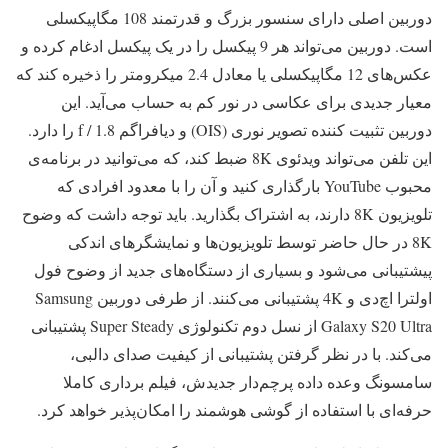
دوربین اصلی دارای سنسور بزرگ و قدرتمند 108 مگاپیکسلی
است. دوربین می‌تواند هر 9 پیکسل را در یک پیکسل ادغام کرده و
عکس‌های 12 مگاپیکسلی یا معادل 2.4 میکرومتر را ذخیره کند که
معیار جدیدی برای عکاسی در نور کم به حساب می‌آید. این
دوربین تثبیت کننده تصویر نوری (OIS) و دیافراگم f / 1.8 را دارد.
این تلفن می‌تواند ویدئوی 8K ضبط کند، که می‌توانید در برنامه‌ی
محبوب YouTube بارگذاری کنید و آن را با معدود افرادی که
تلویزیون 8K دارند، به اشتراک بگذارید. باید توجه داشت که وضوح
8K در حال حاضر توسط تلویزیون‌ها و نمایشگر‌های اندکی
پیشتیبانی می‌شود و بسیاری از دستگاه‌های جدید از وضوح فول
اولترا اچ‌دی و 4K پشتیبانی می‌کنند. از طرفی دوربین Samsung
Galaxy S20 Ultra از نسل دوم تکنولوژی Super Steady پشتیبانی
می‌کند. با در نظر گرفتن پشتیبانی از کیفیت صدای دالبی،
سامسونگ وعده داده پرچم‌دار جدیدش، فیلم برداری کاملا
حرفه‌ای با استفاده از گوشی هوشمند را امکان‌پذیر خواهد کرد.