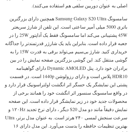
اصلی به عنوان دوربین سلفی هم استفاده می‌کنند).
سامسونگ Samsung Galaxy S20 Ultra همچنین دارای بزرگترین
باتری 5000 میلی آمپر ساعتی است. این تلفن از شارژ سریعتر
45W پشتیبانی می‌کند اما سامسونگ فقط یک آداپتور 25W را در
جعبه قرار داده است. بنابراین باید یک شارژر قدرتمند‌تر را جداگانه
خریداری کنید. شارژ بی‌سیم می‌تواند برقی به قدرت 15W را به
گوشی منتقل کند. این گوشی بزرگترین صفحه نمایش را در بین
برادران خود دارد. پنل Dynamic AMOLED دارای گواهینامه
HDR10 پلاس است و دارای رزولوشن 1440p است. در قسمت
پشتی این نمایشگر یک حسگر اثر انگشت اولتراسونیک قرار دارد و
در واقع سامسونگ سنسور اثر انگشت خود را همانند برخی از
محصولات جدید خود در زیر نمایشگر قرار داده است. این صفحه
نمایش دقیقاً مانند دو مدل S20 دیگر ، دارای نرخ تجدید ۱۲۰Hz و
سرعت سنجش لمسی ۲۴۰ هرتز است. به عنوان مدل برتر، Ultra
بهترین تنظیمات حافظه را بدست می‌آورد. این مدل دارای ۱۶