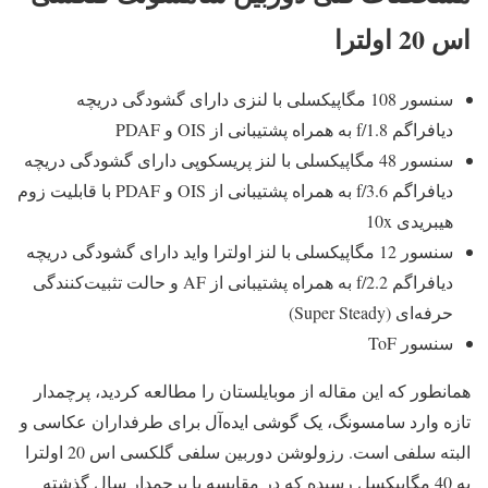
اس 20 اولترا
سنسور 108 مگاپیکسلی با لنزی دارای گشودگی دریچه
دیافراگم f/1.8 به همراه پشتیبانی از OIS و PDAF
سنسور 48 مگاپیکسلی با لنز پریسکوپی دارای گشودگی دریچه
دیافراگم f/3.6 به همراه پشتیبانی از OIS و PDAF با قابلیت زوم
هیبریدی 10x
سنسور 12 مگاپیکسلی با لنز اولترا واید دارای گشودگی دریچه
دیافراگم f/2.2 به همراه پشتیبانی از AF و حالت تثبیت‌کنندگی
حرفه‌ای (Super Steady)
سنسور ToF
همانطور که این مقاله از موبایلستان را مطالعه کردید، پرچمدار
تازه وارد سامسونگ، یک گوشی اید‌ه‌آل برای طرفداران عکاسی و
البته سلفی است. رزولوشن دوربین سلفی گلکسی اس 20 اولترا
به 40 مگاپیکسل رسیده که در مقایسه با پرچمدار سال گذشته