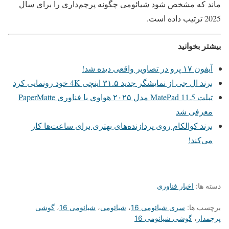
ماند که مشخص شود شیائومی چگونه پرچم‌داری را برای سال
2025 ترتیب داده است.
بیشتر بخوانید
آیفون ۱۷ پرو در تصاویر واقعی دیده شد!
برند ال جی از نمایشگر جدید ۳۱.۵ اینچی 4K خود رونمایی کرد
تبلت MatePad 11.5 مدل ۲۰۲۵ هواوی با فناوری PaperMatte
معرفی شد
برند کوالکام روی پردازنده‌های بهتری برای ساعت‌ها کار
می‌کند!
دسته ها:
اخبار فناوری
برچسب ها:
سری شیائومی 16
،
شیائومی
،
شیائومی 16
،
گوشی
پرچمدار
،
گوشی شیائومی 16