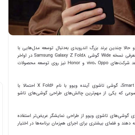
حالا چندین برند بزرگ اندرویدی به‌دنبال توسعه مدل‌هایی با
نمایشگر عریض‌تر هستند. در شرایطی که شایعات از معرفی نسخه Wide گوشی Samsung Galaxy Z Fold8 در اواخر
Oppo
،
vivo
و
Honor
نیز روی توسعه محصولات
براساس اطلاعات منتشرشده توسط افشاگر Smart Pikachu، گوشی تاشوی آینده ویوو با نام X Fold6 احتمالا با
ضوعی که یکی از مهم‌ترین چالش‌های طراحی گوشی‌های تاشو
ی گوشی‌های تاشوی ویوو از طراحی نمایشگر عریض‌تر استفاده
ئه دهند و فضای بیشتری برای اجرای هم‌زمان برنامه‌ها در اختیار