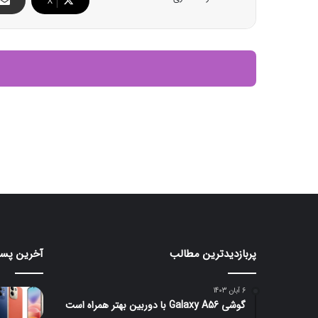
X
پربازدیدترین مطالب
آخرین پست
رندرهای
ردمی
جدید
۱۷
گلکسی
با
6 آبان 1403
S26
باتری
گوشی Galaxy A56 با دوربین بهتر همراه است
۷۵۰۰
FE