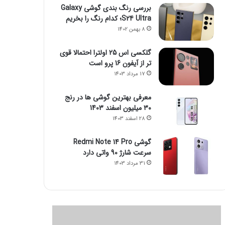
بررسی رنگ بندی گوشی Galaxy
S24 Ultra؛ کدام رنگ را بخریم
8 بهمن 1402
گلکسی اس 25 اولترا احتمالا قوی
تر از آیفون 16 پرو است
17 مرداد 1403
معرفی بهترین گوشی ها در رنج
۳۰ میلیون اسفند 1403
28 اسفند 1403
گوشی Redmi Note 14 Pro
سرعت شارژ 90 واتی دارد
31 مرداد 1403