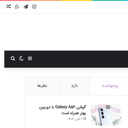
اینستاگرام
تلگرام
واتس آ
نوش
سایدبار
تغییر پوست
جستجو
پرخواننده
تازه
نظرها
گوشی Galaxy A56 با دوربین
بهتر همراه است
6 آبان 1403