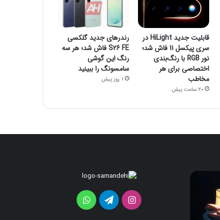
قابلیت جدید HiLight در
رندرهای جدید گلکسی
سری پیکسل 11 فاش شد؛
S26 FE فاش شد؛ هر سه
نور RGB با رنگ‌بندی
رنگ این گوشی
اختصاصی برای هر
سامسونگ را ببینید
مخاطب
1 روز پیش
20 ساعت پیش
ردمی
قابلیت
17C
جدید
HiLight
5G
اینستاگرام
تلگرام
واتس
معرفی
در
می‌شود؛
سری
آپ