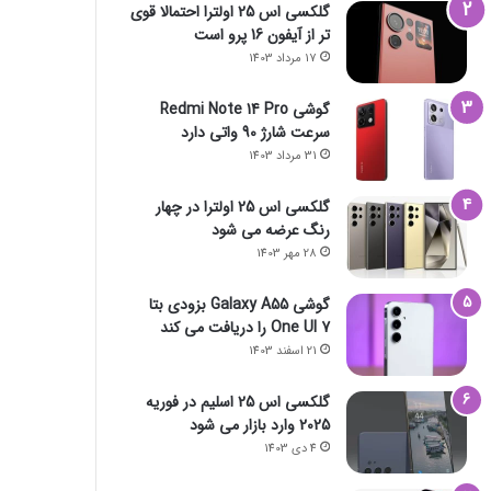
گلکسی اس 25 اولترا احتمالا قوی
تر از آیفون 16 پرو است
17 مرداد 1403
گوشی Redmi Note 14 Pro
سرعت شارژ 90 واتی دارد
31 مرداد 1403
گلکسی اس 25 اولترا در چهار
رنگ عرضه می شود
28 مهر 1403
گوشی Galaxy A55 بزودی بتا
One UI 7 را دریافت می کند
21 اسفند 1403
گلکسی اس 25 اسلیم در فوریه
2025 وارد بازار می شود
4 دی 1403