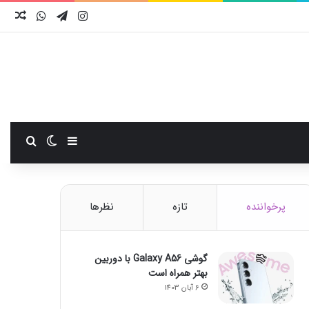
اینستاگرام
تلگرام
واتس آ
نوش
سایدبار
تغییر پوست
جستجو
پرخواننده
تازه
نظرها
گوشی Galaxy A56 با دوربین
بهتر همراه است
6 آبان 1403