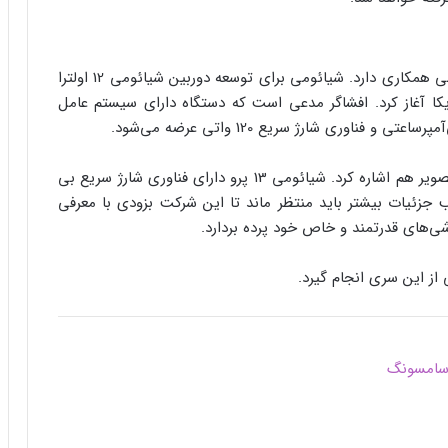
ناگفته نماند لایکا در توسعه دوربین این سری با شیائومی همکاری دارد. شیائومی برای توسعه دوربین شیائومی 12 اولترا
 15 میلیون دلاری با لایکا آغاز کرد. افشاگر مدعی است که دستگاه دارای سیستم عامل
همچنین باید به چیپست اختصاصی Surge C2 و P2 تصویر هم اشاره کرد. شیائومی 13 پرو دارای فناوری شارژ سریع بی
ئیات بیشتر باید منتظر ماند تا این شرکت بزودی با معرفی
 از این سری انجام گیرد.