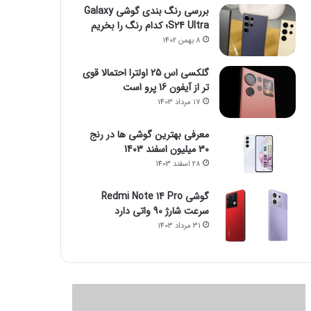
بررسی رنگ بندی گوشی Galaxy
S24 Ultra؛ کدام رنگ را بخریم
8 بهمن 1402
گلکسی اس 25 اولترا احتمالا قوی
تر از آیفون 16 پرو است
17 مرداد 1403
معرفی بهترین گوشی ها در رنج
۳۰ میلیون اسفند 1403
28 اسفند 1403
گوشی Redmi Note 14 Pro
سرعت شارژ 90 واتی دارد
31 مرداد 1403