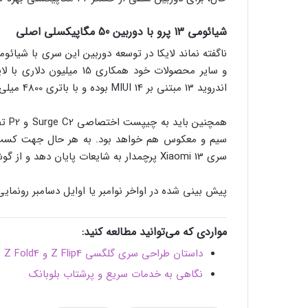
شیائومی 13 پرو با دوربین 50 مگاپیکسلی اصلی
و سایر محصولات خود همکاری
اندروید 13 مبتنی بر MIUI 14 بوده و با باتری 4800 میلی‌آمپرساعتی و فناوری شارژ سریع 120 واتی عرضه می‌شود.
سیم و معکوس هم خواهد بود. به هر حال جهت کسب جز
سری Xiaomi 13 پرچمدار به شایعات پایان دهد و از گوشی‌های قدرتمند و خاص خود پرده بردارد.
پیش بینی شده در اواخر نوامبر یا اوایل دسامبر رونمایی
مواردی که می‌توانید مطالعه کنید:
داستان طراحی سری گلگسی Z Flip4 و Z Fold4 سامسونگ
نگاهی به خدمات سریع و پرشتاب بلوبانک