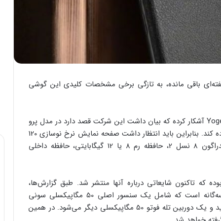
یائومی 13 پرو فاصله چند هفته‌ای باقی مانده، به تازگی برخی مشخصات کلیدی این گوشی
این خبر را یکی از افشاگران صنعت موسوم به Yogesh Brar آشکار کرده که بیان داشت این شرکت قصد دارد در مدل پرو
از نمایشگر 6.7 اینچی E6 امولد با فناوری LTPO استفاده کند. بنابراین باید انتظار داشت صفحه نمایش نرخ نوسازی 120
هرتزی داشته و از سخت افزاری چون پردازنده اسنپدراگون 8 نسل 2، حافظه رم 8 یا 12 گیگابایتی، حافظه داخلی
ئومی 13 پرو یکی از اعضای خانواده Xiaomi 13 بوده که تاکنون شایعاتی درباره آنها منتشر شد. طبق گزارش‌ها،
شیائومی 13 پرو در قسمت عقب دارای یک دوربین سه‌گانه است که شامل یک سنسور اصلی 50 مگاپیکسلی سونی
IMX989 با سایز 1 اینچ، یک لنز 50 مگاپیکسلی اولتراواید و یک دوربین تله فوتو 50 مگاپیکسلی دیگر می‌شود. در همین