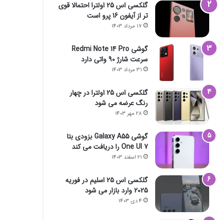
گلکسی اس 25 اولترا احتمالا قوی
تر از آیفون 16 پرو است
17 مرداد 1403
گوشی Redmi Note 14 Pro
سرعت شارژ 90 واتی دارد
31 مرداد 1403
گلکسی اس 25 اولترا در چهار
رنگ عرضه می شود
28 مهر 1403
گوشی Galaxy A55 بزودی بتا
One UI 7 را دریافت می کند
21 اسفند 1403
گلکسی اس 25 اسلیم در فوریه
2025 وارد بازار می شود
4 دی 1403