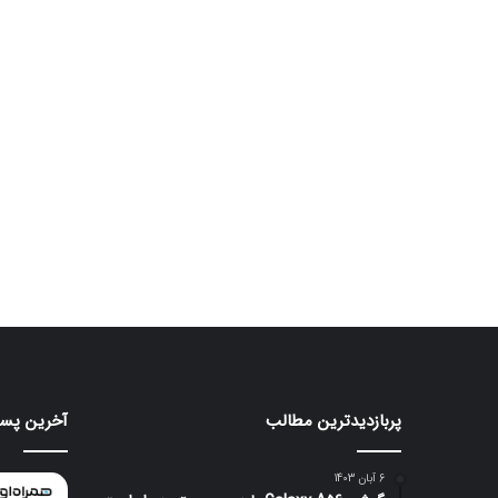
پربازدیدترین مطالب
آخرین پست
موتورولا
هواوی
به
nova
شکلی
16
6 آبان 1403
عجیب
SE