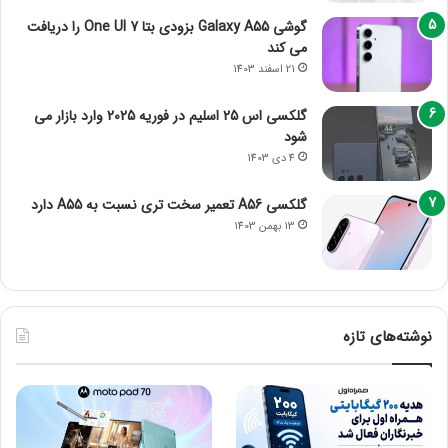
گوشی Galaxy A55 بزودی بتا One UI 7 را دریافت
می کند
21 اسفند 1403
گلکسی اس 25 اسلیم در فوریه 2025 وارد بازار می
شود
4 دی 1403
گلکسی A56 تعمیر سخت تری نسبت به A55 دارد
13 بهمن 1403
نوشته‌های تازه