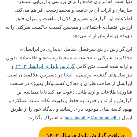
دنیا است که ابزاری جامع را برای بررسی و ارزیابی عملکرد
سازمان و اثرات آن بر جامعه و محیط‌زیست، فراهم می‌کند.
اطلاعات این گزارش، تصویری کلان از ماهیت و میزان خلق
ارزش اقتصادی-اجتماعی و همچنین کیفیت حاکمیت شرکتی را به
ذی‌نفعان سازمان ارائه می‌دهد.
این گزارش در پنج سرفصل، شامل «پایداری در ایرانسل»،
«حاکمیت شرکتی»، «جامعه»، «محیط‌زیست» و «اقتصاد»، تدوین
و ارائه شده است. متن کامل
گزارش پایداری ایرانسل ۱۴۰۲
و
نیز سال‌های گذشته ایرانسل،
اینجا
در دسترس علاقمندان است.
ایرانسل از صاحب‌نظران و فعالان کسب‌وکار به‌ویژه در صنعت
فناوری‌اطلاعات و ارتباطات، دعوت می‌کند تا با مطالعه این
گزارش و ارائه بازخورد، به حفظ و تقویت نکات مثبت عملکرد و
بهبود کاستی‌های موجود، یاری رسانند و دیدگاه خود را از طریق
ایمیل
sustainability@mtnirancell.ir
به اشتراک بگذارند.
دریافت گزارش پایداری سال ۱۴۰۲