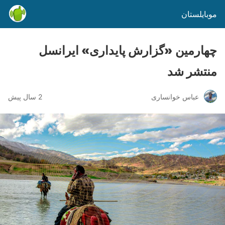
موبایلستان
چهارمین «گزارش پایداری» ایرانسل
منتشر شد
عباس خوانساری
2 سال پیش