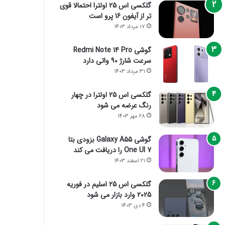
گلکسی اس 25 اولترا احتمالا قوی
تر از آیفون 16 پرو است
17 مرداد 1403
گوشی Redmi Note 14 Pro
سرعت شارژ 90 واتی دارد
31 مرداد 1403
گلکسی اس 25 اولترا در چهار
رنگ عرضه می شود
28 مهر 1403
گوشی Galaxy A55 بزودی بتا
One UI 7 را دریافت می کند
21 اسفند 1403
گلکسی اس 25 اسلیم در فوریه
2025 وارد بازار می شود
4 دی 1403