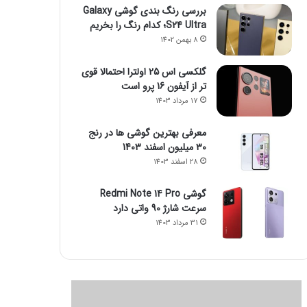
بررسی رنگ بندی گوشی Galaxy
S24 Ultra؛ کدام رنگ را بخریم
8 بهمن 1402
گلکسی اس 25 اولترا احتمالا قوی
تر از آیفون 16 پرو است
17 مرداد 1403
معرفی بهترین گوشی ها در رنج
۳۰ میلیون اسفند 1403
28 اسفند 1403
گوشی Redmi Note 14 Pro
سرعت شارژ 90 واتی دارد
31 مرداد 1403