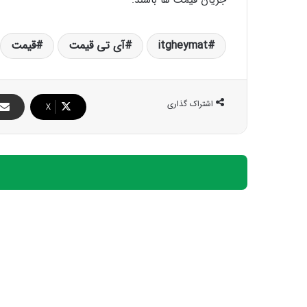
itgheymat
آی تی قیمت
قیمت
اشتراک گذاری
X