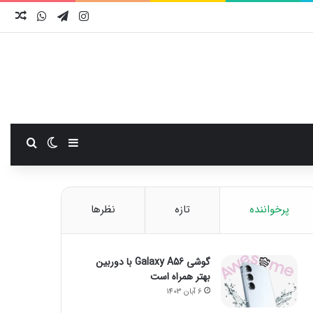
اینستاگرام
تلگرام
واتس آ
نوش
سایدبار
تغییر پوست
جستجو
پرخواننده
تازه
نظرها
گوشی Galaxy A56 با دوربین
بهتر همراه است
6 آبان 1403