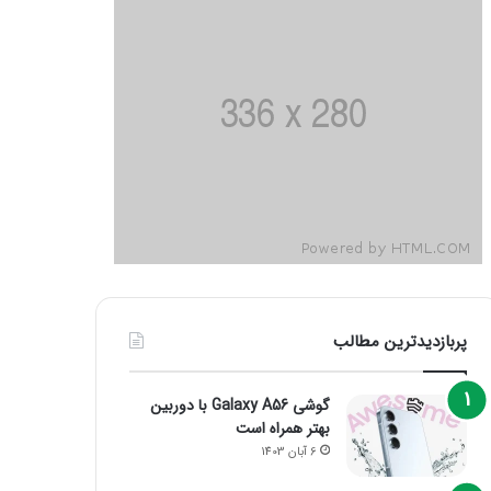
پربازدیدترین مطالب
گوشی Galaxy A56 با دوربین
بهتر همراه است
6 آبان 1403