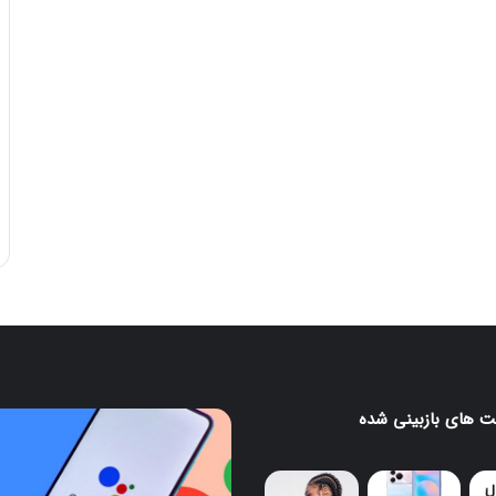
 های بازبینی شده
پایان
کار
گوگل
اسیستنت؛