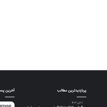
پربازدیدترین مطالب
آخرین پست
هواوی
ایرباد
CMF
nova
Clip
16
6 آبان 1403
Pro
SE