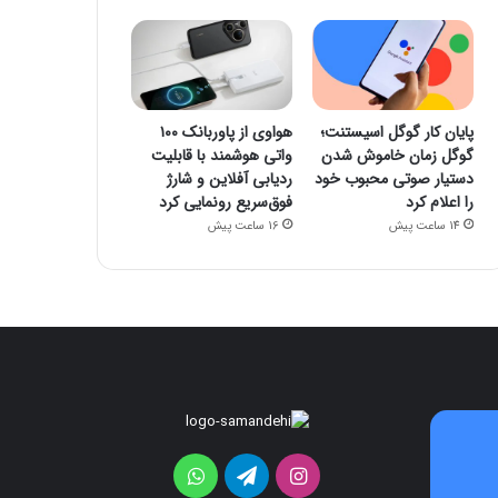
پایان کار گوگل اسیستنت؛
هواوی از پاوربانک ۱۰۰
گوگل زمان خاموش شدن
واتی هوشمند با قابلیت
دستیار صوتی محبوب خود
ردیابی آفلاین و شارژ
را اعلام کرد
فوق‌سریع رونمایی کرد
14 ساعت پیش
16 ساعت پیش
هواوی
موتورولا
از
به
پاوربانک
شکلی
اینستاگرام
تلگرام
واتس
۱۰۰
عجیب